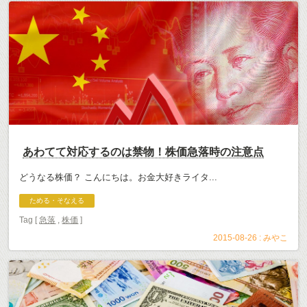
あわてて対応するのは禁物！株価急落時の注意点
どうなる株価？ こんにちは。お金大好きライタ...
ためる・そなえる
Tag [
急落
,
株価
]
2015-08-26 :
みやこ