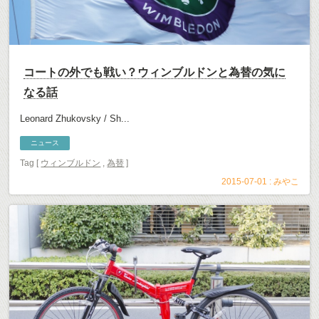
コートの外でも戦い？ウィンブルドンと為替の気に
なる話
Leonard Zhukovsky / Sh...
ニュース
Tag [
ウィンブルドン
,
為替
]
2015-07-01 :
みやこ