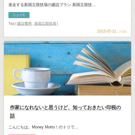
迷走する新国立競技場の建設プラン 新国立競技...
ニュース
Tag [
建設費用
,
新国立競技場
]
2015-07-21 :
ハル
作家になれないと思うけど、知っておきたい印税の
話
こんにちは。Money Motto！のトリで...