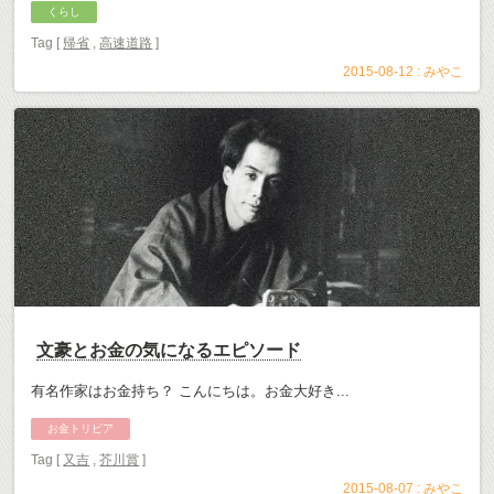
くらし
Tag [
帰省
,
高速道路
]
2015-08-12 :
みやこ
文豪とお金の気になるエピソード
有名作家はお金持ち？ こんにちは。お金大好き...
お金トリビア
Tag [
又吉
,
芥川賞
]
2015-08-07 :
みやこ