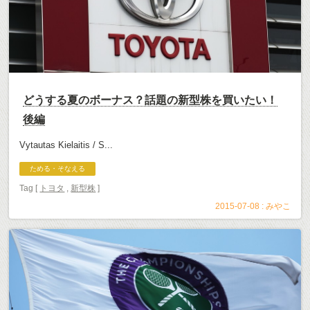
どうする夏のボーナス？話題の新型株を買いたい！
後編
Vytautas Kielaitis / S...
ためる・そなえる
Tag [
トヨタ
,
新型株
]
2015-07-08 :
みやこ