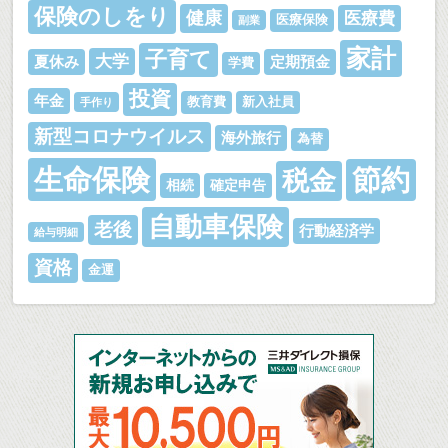
保険のしをり
健康
医療費
医療保険
副業
家計
子育て
大学
夏休み
定期預金
学費
投資
年金
教育費
新入社員
手作り
新型コロナウイルス
海外旅行
為替
生命保険
節約
税金
相続
確定申告
自動車保険
老後
行動経済学
給与明細
資格
金運