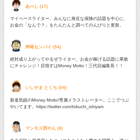
あべし
(
17
)
マイペースライター。みんなに身近な保険の話題を中心に、
お金の「なんで？」をたんたんと調べてのんびりと更新。
押尾センパイ
(
54
)
絶対成り上がってやるぜライター。お金が稼げる話題に果敢
にチャレンジ！目指すはMoney Motto！三代目編集長！！
いしやま とくち
(
54
)
新進気鋭のMoney Motto!専属イラストレーター。ここでつぶ
やいてます。
https://twitter.com/tokuchi_ishiyam
マンモス西やん
(
6
)