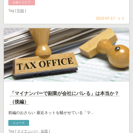
お金トリビア
Tag [
印税
]
2015-07-17 :
トリ
「マイナンバーで副業が会社にバレる」は本当か？
（後編）
前編のおさらい 最近ネットを騒がせている「マ...
ニュース
Tag [
マイナンバー
,
副業
]