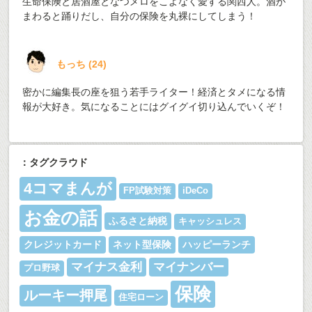
生命保険と居酒屋となつメロをこよなく愛する関西人。酒が
まわると踊りだし、自分の保険を丸裸にしてしまう！
もっち
(
24
)
密かに編集長の座を狙う若手ライター！経済とタメになる情
報が大好き。気になることにはグイグイ切り込んでいくぞ！
：タグクラウド
4コマまんが
FP試験対策
iDeCo
お金の話
ふるさと納税
キャッシュレス
クレジットカード
ネット型保険
ハッピーランチ
マイナス金利
マイナンバー
プロ野球
保険
ルーキー押尾
住宅ローン