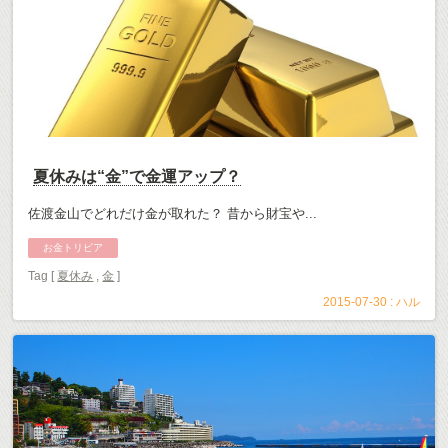
夏休みは“金”で金運アップ？
佐渡金山でどれだけ金が取れた？ 昔から財宝や...
お金トリビア
Tag [
夏休み
,
金
]
2015-07-30 :
ハル