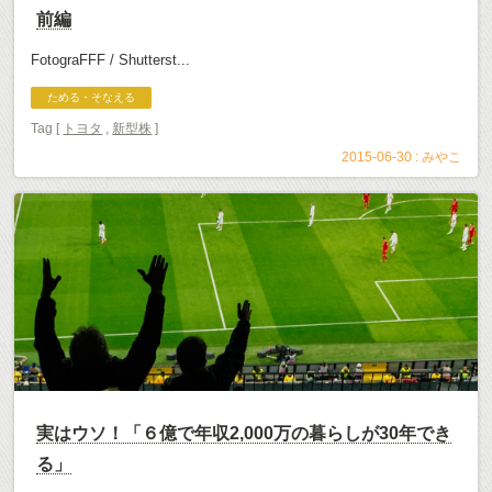
前編
FotograFFF / Shutterst...
ためる・そなえる
Tag [
トヨタ
,
新型株
]
2015-06-30 :
みやこ
実はウソ！「６億で年収2,000万の暮らしが30年でき
る」