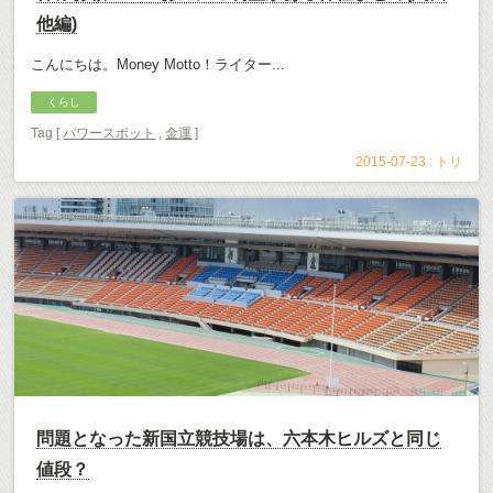
他編)
こんにちは。Money Motto！ライター...
くらし
Tag [
パワースポット
,
金運
]
2015-07-23 :
トリ
問題となった新国立競技場は、六本木ヒルズと同じ
値段？