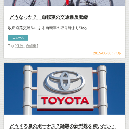
どうなった？ 自転車の交通違反取締
改正道路交通法による自転車の取り締まり強化 ...
ニュース
Tag [
保険
,
自転車
]
2015-06-30 :
ハル
どうする夏のボーナス？話題の新型株を買いたい・