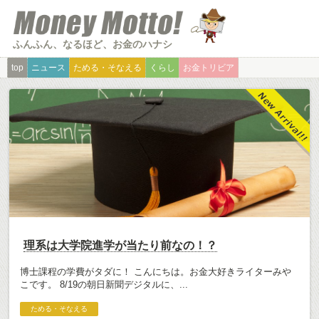
ふんふん、なるほど、お金のハナシ
top
ニュース
ためる・そなえる
くらし
お金トリビア
理系は大学院進学が当たり前なの！？
博士課程の学費がタダに！ こんにちは。お金大好きライターみや
こです。 8/19の朝日新聞デジタルに、...
ためる・そなえる