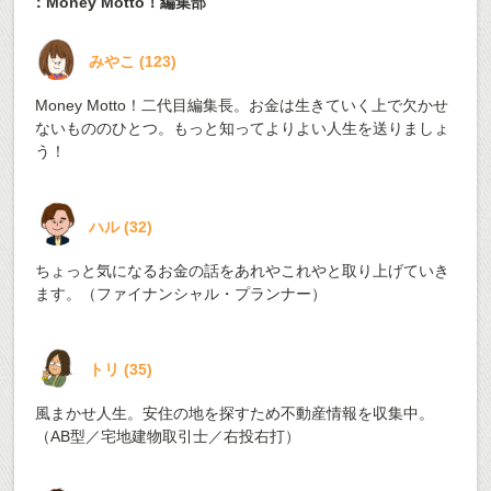
：Money Motto！編集部
みやこ
(
123
)
Money Motto！二代目編集長。お金は生きていく上で欠かせ
ないもののひとつ。もっと知ってよりよい人生を送りましょ
う！
ハル
(
32
)
ちょっと気になるお金の話をあれやこれやと取り上げていき
ます。（ファイナンシャル・プランナー）
トリ
(
35
)
風まかせ人生。安住の地を探すため不動産情報を収集中。
（AB型／宅地建物取引士／右投右打）