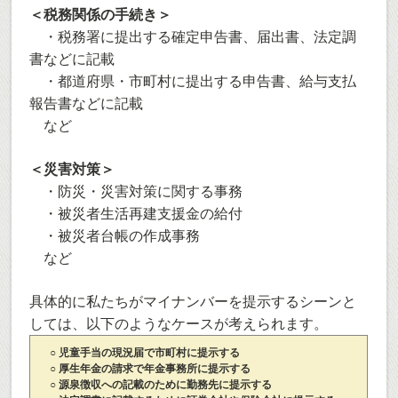
＜税務関係の手続き＞
・税務署に提出する確定申告書、届出書、法定調
書などに記載
・都道府県・市町村に提出する申告書、給与支払
報告書などに記載
など
＜災害対策＞
・防災・災害対策に関する事務
・被災者生活再建支援金の給付
・被災者台帳の作成事務
など
具体的に私たちがマイナンバーを提示するシーンと
しては、以下のようなケースが考えられます。
○ 児童手当の現況届で市町村に提示する
○ 厚生年金の請求で年金事務所に提示する
○ 源泉徴収への記載のために勤務先に提示する