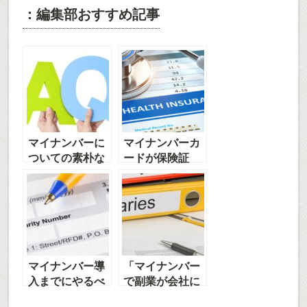
：編集部おすすめ記事
マイナンバーに
マイナンバーカ
ついての素朴な
ードが保険証
疑問
に！便利になる
4つのポイント
マイナンバー導
「マイナンバー
入までにやるべ
で副業が会社に
きこと
バレる」は本当