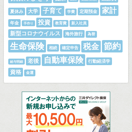
家計
子育て
大学
夏休み
定期預金
学費
投資
年金
教育費
新入社員
手作り
新型コロナウイルス
海外旅行
為替
生命保険
節約
税金
相続
確定申告
自動車保険
老後
行動経済学
給与明細
資格
金運