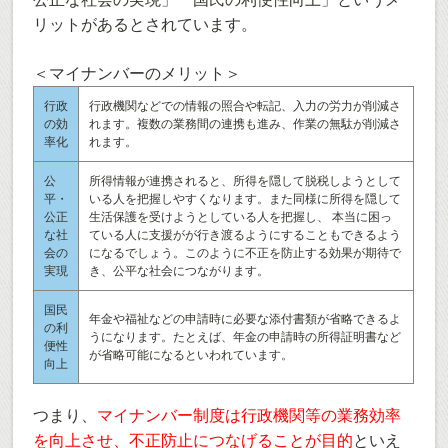
リットがあるとされています。
＜マイナンバーのメリット＞
行政
行政機関などでの情報の照合や転記、入力の労力が削減さ
の効
れます。複数の業務間の連携も進み、作業の無駄が削減さ
率化
れます。
公
所得情報が連携されると、所得を隠して脱税しようとして
平・
いる人を把握しやすくなります。また同様に所得を隠して
公正
生活保護を受けようとしている人を把握し、 本当に困っ
な社
ている人に支援がが行き渡るようにすることもできるよう
会の
になるでしょう。このように不正を防止する効果が期待で
実現
き、公平な社会につながります。
国民
年金や福祉などの申請時に必要な添付書類が省略できるよ
の利
うになります。たとえば、年金の申請時の所得証明書など
便性
が省略可能になるといわれています。
向上
つまり、
マイナンバー制度は行政機関等の業務効率
を向上させ、不正防止につなげることが目的
といえ