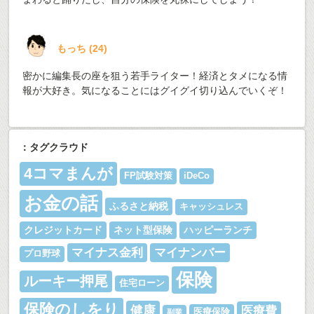
もっち
(
24
)
密かに編集長の座を狙う若手ライター！経済とタメになる情
報が大好き。気になることにはグイグイ切り込んでいくぞ！
：タグクラウド
4コマまんが
FP試験対策
iDeCo
お金の話
ふるさと納税
キャッシュレス
クレジットカード
ネット型保険
ハッピーランチ
マイナス金利
マイナンバー
プロ野球
保険
ルーキー押尾
住宅ローン
保険のしをり
健康
医療費
医療保険
副業