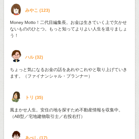
みやこ
(
123
)
Money Motto！二代目編集長。お金は生きていく上で欠かせ
ないもののひとつ。もっと知ってよりよい人生を送りましょ
う！
ハル
(
32
)
ちょっと気になるお金の話をあれやこれやと取り上げていき
ます。（ファイナンシャル・プランナー）
トリ
(
35
)
風まかせ人生。安住の地を探すため不動産情報を収集中。
（AB型／宅地建物取引士／右投右打）
あべし
(
17
)