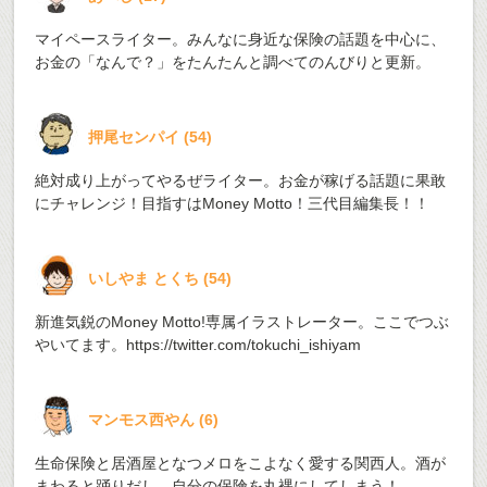
マイペースライター。みんなに身近な保険の話題を中心に、
お金の「なんで？」をたんたんと調べてのんびりと更新。
押尾センパイ
(
54
)
絶対成り上がってやるぜライター。お金が稼げる話題に果敢
にチャレンジ！目指すはMoney Motto！三代目編集長！！
いしやま とくち
(
54
)
新進気鋭のMoney Motto!専属イラストレーター。ここでつぶ
やいてます。
https://twitter.com/tokuchi_ishiyam
マンモス西やん
(
6
)
生命保険と居酒屋となつメロをこよなく愛する関西人。酒が
まわると踊りだし、自分の保険を丸裸にしてしまう！