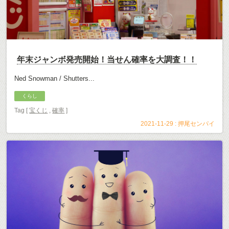
年末ジャンボ発売開始！当せん確率を大調査！！
Ned Snowman / Shutters...
くらし
Tag [
宝くじ
,
確率
]
2021-11-29 :
押尾センパイ