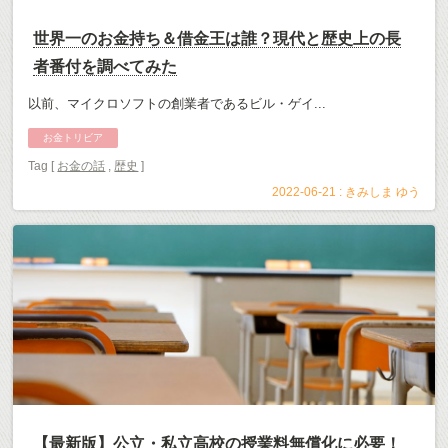
世界一のお金持ち＆借金王は誰？現代と歴史上の長
者番付を調べてみた
以前、マイクロソフトの創業者であるビル・ゲイ...
お金トリビア
Tag [
お金の話
,
歴史
]
2022-06-21 :
きみしま ゆう
【最新版】公立・私立高校の授業料無償化に必要！