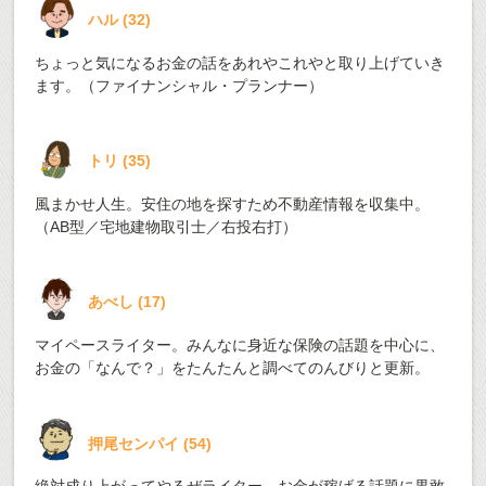
ハル
(
32
)
ちょっと気になるお金の話をあれやこれやと取り上げていき
ます。（ファイナンシャル・プランナー）
トリ
(
35
)
風まかせ人生。安住の地を探すため不動産情報を収集中。
（AB型／宅地建物取引士／右投右打）
あべし
(
17
)
マイペースライター。みんなに身近な保険の話題を中心に、
お金の「なんで？」をたんたんと調べてのんびりと更新。
押尾センパイ
(
54
)