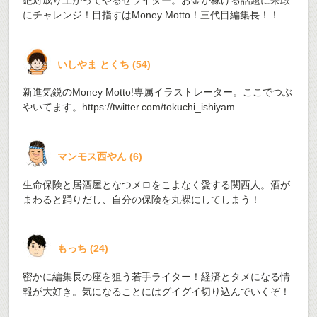
絶対成り上がってやるぜライター。お金が稼げる話題に果敢
にチャレンジ！目指すはMoney Motto！三代目編集長！！
いしやま とくち
(
54
)
新進気鋭のMoney Motto!専属イラストレーター。ここでつぶ
やいてます。
https://twitter.com/tokuchi_ishiyam
マンモス西やん
(
6
)
生命保険と居酒屋となつメロをこよなく愛する関西人。酒が
まわると踊りだし、自分の保険を丸裸にしてしまう！
もっち
(
24
)
密かに編集長の座を狙う若手ライター！経済とタメになる情
報が大好き。気になることにはグイグイ切り込んでいくぞ！