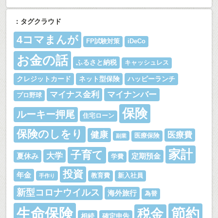
：タグクラウド
4コマまんが
FP試験対策
iDeCo
お金の話
ふるさと納税
キャッシュレス
クレジットカード
ネット型保険
ハッピーランチ
マイナス金利
マイナンバー
プロ野球
保険
ルーキー押尾
住宅ローン
保険のしをり
健康
医療費
医療保険
副業
家計
子育て
大学
夏休み
定期預金
学費
投資
年金
教育費
新入社員
手作り
新型コロナウイルス
海外旅行
為替
生命保険
節約
税金
相続
確定申告