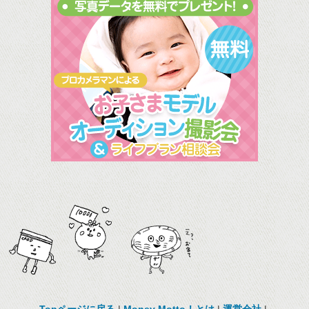
Topページに戻る
|
Money Motto！とは
|
運営会社
|