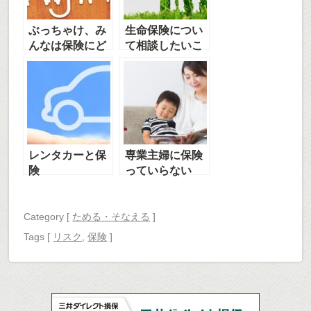
ぶっちゃけ、み
生命保険につい
んなは保険にど
て相談したいこ
れくらい入って
とは？
る？
レンタカーと保
専業主婦に保険
険
っていらない
の？万が一のと
きパパは本当に
家事育児できる
Category [
ためる・そなえる
]
の？
Tags
[
リスク
,
保険
]