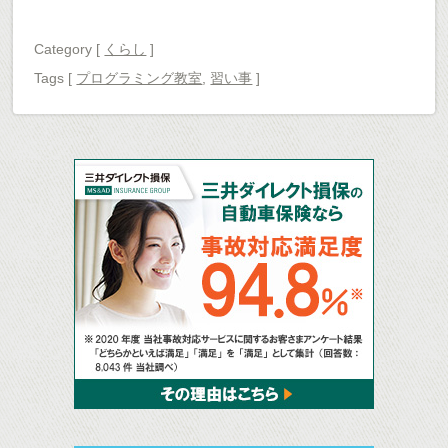
も上手に節約
の？
Category [
くらし
]
Tags
[
プログラミング教室
,
習い事
]