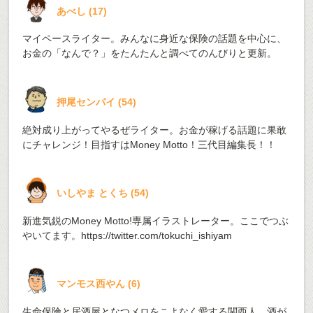
あべし
(
17
)
マイペースライター。みんなに身近な保険の話題を中心に、
お金の「なんで？」をたんたんと調べてのんびりと更新。
押尾センパイ
(
54
)
絶対成り上がってやるぜライター。お金が稼げる話題に果敢
にチャレンジ！目指すはMoney Motto！三代目編集長！！
いしやま とくち
(
54
)
新進気鋭のMoney Motto!専属イラストレーター。ここでつぶ
やいてます。
https://twitter.com/tokuchi_ishiyam
マンモス西やん
(
6
)
生命保険と居酒屋となつメロをこよなく愛する関西人。酒が