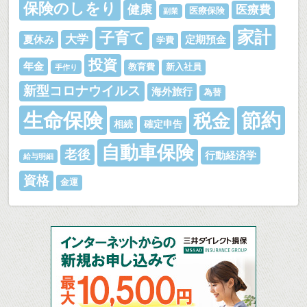
保険のしをり
健康
医療費
医療保険
副業
家計
子育て
大学
夏休み
定期預金
学費
投資
年金
教育費
新入社員
手作り
新型コロナウイルス
海外旅行
為替
生命保険
節約
税金
相続
確定申告
自動車保険
老後
行動経済学
給与明細
資格
金運