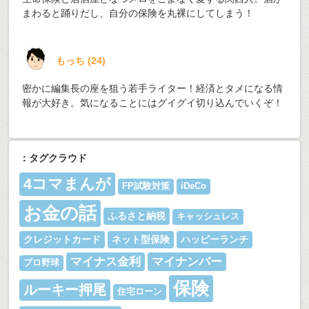
まわると踊りだし、自分の保険を丸裸にしてしまう！
もっち
(
24
)
密かに編集長の座を狙う若手ライター！経済とタメになる情
報が大好き。気になることにはグイグイ切り込んでいくぞ！
：タグクラウド
4コマまんが
FP試験対策
iDeCo
お金の話
ふるさと納税
キャッシュレス
クレジットカード
ネット型保険
ハッピーランチ
マイナス金利
マイナンバー
プロ野球
保険
ルーキー押尾
住宅ローン