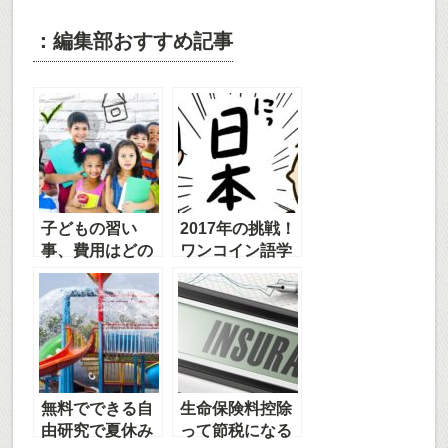
：編集部おすすめ記事
子どもの習い
2017年の挑戦！
事、費用はどの
ワンコイン語学
くらい？
レッスンを体
験！
無料でできる自
生命保険料控除
由研究で夏休み
って節税になる