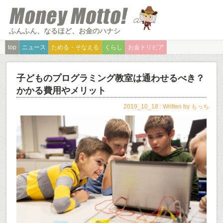
ふんふん、なるほど、お金のハナシ
top
ニュース
ためる・そなえる
くらし
お金トリビア
子どものプログラミング教室は通わせるべき？
かかる費用やメリット
2019_10_18 : Written by
もっち