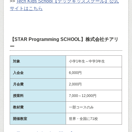
>>
Tech Kids School【テックキッズスクール】公式
サイトはこちら
【STAR Programming SCHOOL】株式会社チアリ
ー
対象
小学1年生～中学3年生
入会金
6,000円
月会費
2,000円
授業料
7,000～12,000円
教材費
一部コースのみ
開催教室
世界・全国に71校