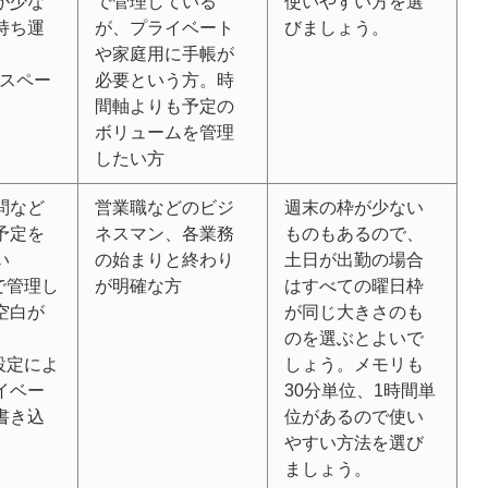
が少な
で管理している
使いやすい方を選
持ち運
が、プライベート
びましょう。
や家庭用に手帳が
くスペー
必要という方。時
間軸よりも予定の
ボリュームを管理
したい方
問など
営業職などのビジ
週末の枠が少ない
予定を
ネスマン、各業務
ものもあるので、
い
の始まりと終わり
土日が出勤の場合
で管理し
が明確な方
はすべての曜日枠
空白が
が同じ大きさのも
のを選ぶとよいで
設定によ
しょう。メモリも
イベー
30分単位、1時間単
書き込
位があるので使い
やすい方法を選び
ましょう。