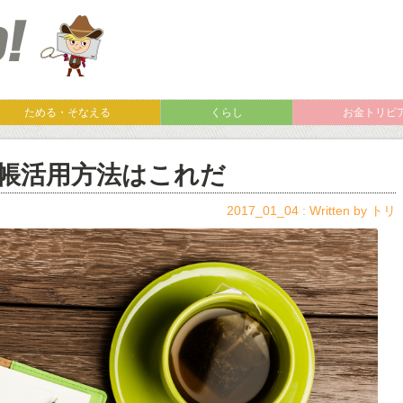
ためる・そなえる
くらし
お金トリビ
手帳活用方法はこれだ
2017_01_04 : Written by
トリ