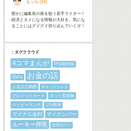
もっち
(
24
)
密かに編集長の座を狙う若手ライター！
経済とタメになる情報が大好き。気にな
ることにはグイグイ切り込んでいくぞ！
：タグクラウド
4コマまんが
FP試験対策
お金の話
iDeCo
ふるさと納税
キャッシュレス
クレジットカード
ネット型保険
ハッピーランチ
プロ野球
マイナス金利
マイナンバー
ルーキー押尾
住宅ローン