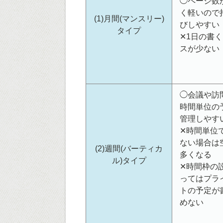
◯ページ数
く軽いので
(1)月間(マンスリー)
びしやすい
タイプ
✕1日の書
スが少ない
◯会議や訪
時間単位の
管理しやす
✕時間単位
ない場合は
(2)週間(バーティカ
多くなる
ル)タイプ
✕時間枠の
ってはプラ
トの予定が
めない