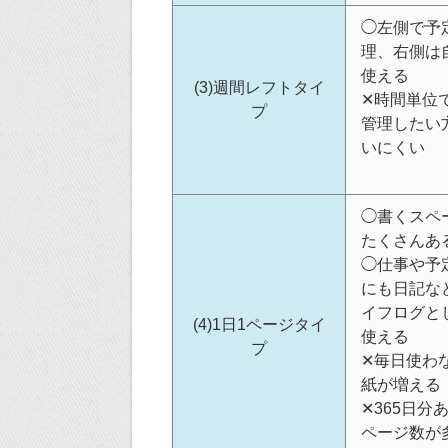
◯左側で予
理、右側は
使える
(3)週間レフトタイ
✕時間単位
プ
管理したい
いにくい
◯書くスペ
たくさんあ
◯仕事や予
にも日記な
イフログと
(4)1日1ページタイ
使える
プ
✕毎日使わ
紙が増える
✕365日分
ページ数が