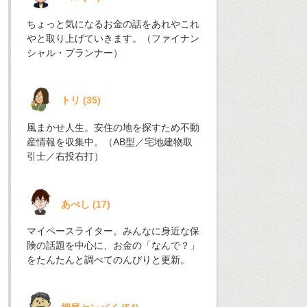
ちょっと気になるお金の話をあれやこれ
やと取り上げていきます。（ファイナン
シャル・プランナー）
トリ
(
35
)
風まかせ人生。安住の地を探すため不動
産情報を収集中。（AB型／宅地建物取
引士／右投右打）
あべし
(
17
)
マイペースライター。みんなに身近な保
険の話題を中心に、お金の「なんで？」
をたんたんと調べてのんびりと更新。