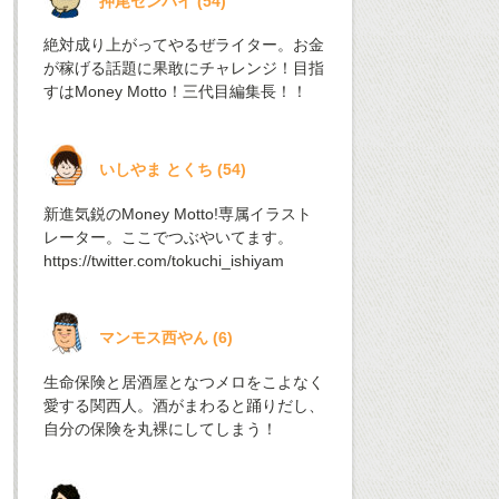
押尾センパイ
(
54
)
絶対成り上がってやるぜライター。お金
が稼げる話題に果敢にチャレンジ！目指
すはMoney Motto！三代目編集長！！
いしやま とくち
(
54
)
新進気鋭のMoney Motto!専属イラスト
レーター。ここでつぶやいてます。
https://twitter.com/tokuchi_ishiyam
マンモス西やん
(
6
)
生命保険と居酒屋となつメロをこよなく
愛する関西人。酒がまわると踊りだし、
自分の保険を丸裸にしてしまう！