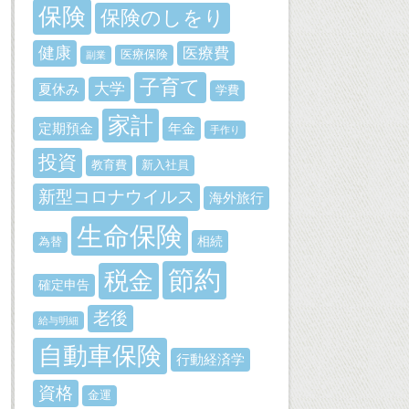
保険
保険のしをり
健康
医療費
医療保険
副業
子育て
大学
夏休み
学費
家計
定期預金
年金
手作り
投資
教育費
新入社員
新型コロナウイルス
海外旅行
生命保険
相続
為替
節約
税金
確定申告
老後
給与明細
自動車保険
行動経済学
資格
金運