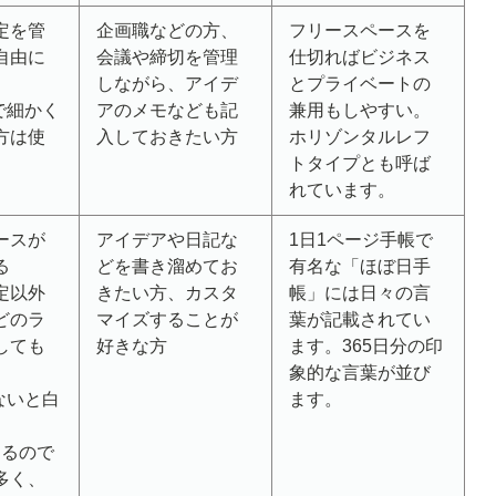
定を管
企画職などの方、
フリースペースを
自由に
会議や締切を管理
仕切ればビジネス
しながら、アイデ
とプライベートの
で細かく
アのメモなども記
兼用もしやすい。
方は使
入しておきたい方
ホリゾンタルレフ
トタイプとも呼ば
れています。
ースが
アイデアや日記な
1日1ページ手帳で
る
どを書き溜めてお
有名な「ほぼ日手
定以外
きたい方、カスタ
帳」には日々の言
どのラ
マイズすることが
葉が記載されてい
しても
好きな方
ます。365日分の印
象的な言葉が並び
ないと白
ます。
あるので
多く、