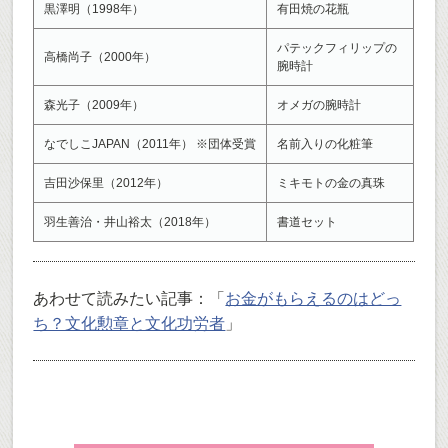
黒澤明（1998年）
有田焼の花瓶
パテックフィリップの
高橋尚子（2000年）
腕時計
森光子（2009年）
オメガの腕時計
なでしこJAPAN（2011年） ※団体受賞
名前入りの化粧筆
吉田沙保里（2012年）
ミキモトの金の真珠
羽生善治・井山裕太（2018年）
書道セット
あわせて読みたい記事：「
お金がもらえるのはどっ
ち？文化勲章と文化功労者
」