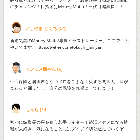
絶対成り上がってやるぜライター。お金が稼げる話題に果敢
にチャレンジ！目指すはMoney Motto！三代目編集長！！
いしやま とくち
(
54
)
新進気鋭のMoney Motto!専属イラストレーター。ここでつぶ
やいてます。
https://twitter.com/tokuchi_ishiyam
マンモス西やん
(
6
)
生命保険と居酒屋となつメロをこよなく愛する関西人。酒が
まわると踊りだし、自分の保険を丸裸にしてしまう！
もっち
(
24
)
密かに編集長の座を狙う若手ライター！経済とタメになる情
報が大好き。気になることにはグイグイ切り込んでいくぞ！