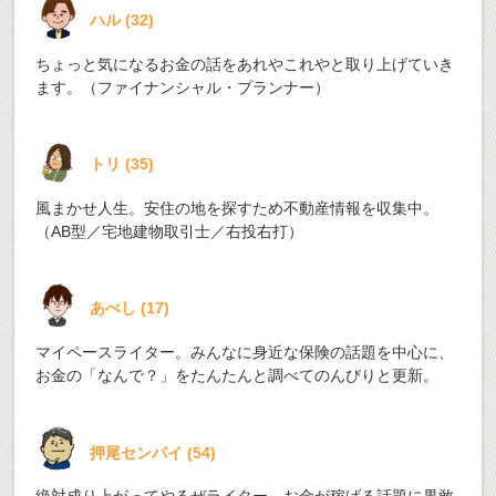
ハル
(
32
)
ちょっと気になるお金の話をあれやこれやと取り上げていき
ます。（ファイナンシャル・プランナー）
トリ
(
35
)
風まかせ人生。安住の地を探すため不動産情報を収集中。
（AB型／宅地建物取引士／右投右打）
あべし
(
17
)
マイペースライター。みんなに身近な保険の話題を中心に、
お金の「なんで？」をたんたんと調べてのんびりと更新。
押尾センパイ
(
54
)