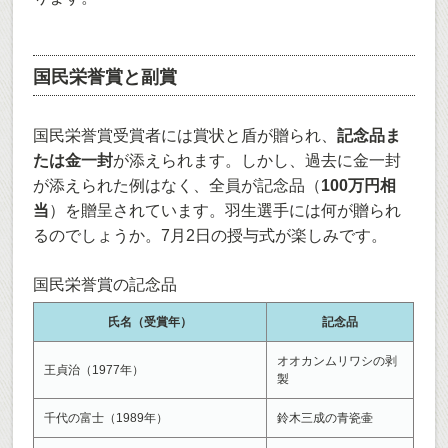
国民栄誉賞と副賞
国民栄誉賞受賞者には賞状と盾が贈られ、
記念品ま
たは金一封
が添えられます。しかし、過去に金一封
が添えられた例はなく、全員が記念品（
100万円相
当
）を贈呈されています。羽生選手には何が贈られ
るのでしょうか。7月2日の授与式が楽しみです。
国民栄誉賞の記念品
氏名（受賞年）
記念品
オオカンムリワシの剥
王貞治（1977年）
製
千代の富士（1989年）
鈴木三成の青瓷壷