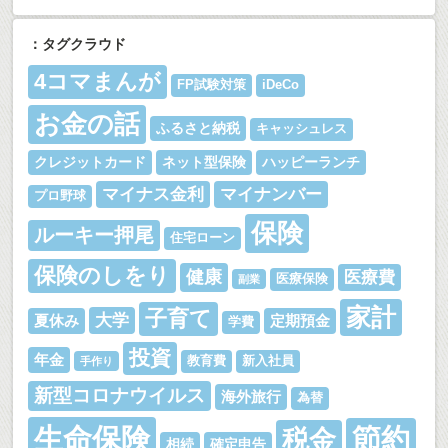
：タグクラウド
4コマまんが
FP試験対策
iDeCo
お金の話
ふるさと納税
キャッシュレス
クレジットカード
ネット型保険
ハッピーランチ
マイナス金利
マイナンバー
プロ野球
保険
ルーキー押尾
住宅ローン
保険のしをり
健康
医療費
医療保険
副業
家計
子育て
大学
夏休み
定期預金
学費
投資
年金
教育費
新入社員
手作り
新型コロナウイルス
海外旅行
為替
生命保険
節約
税金
相続
確定申告