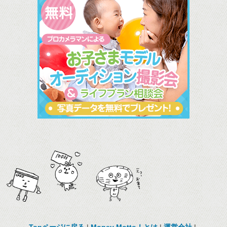
Topページに戻る
|
Money Motto！とは
|
運営会社
|