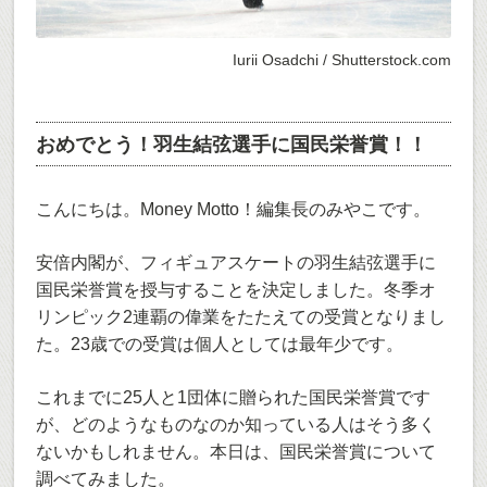
Iurii Osadchi / Shutterstock.com
おめでとう！羽生結弦選手に国民栄誉賞！！
こんにちは。Money Motto！編集長のみやこです。
安倍内閣が、フィギュアスケートの羽生結弦選手に
国民栄誉賞を授与することを決定しました。冬季オ
リンピック2連覇の偉業をたたえての受賞となりまし
た。23歳での受賞は個人としては最年少です。
これまでに25人と1団体に贈られた国民栄誉賞です
が、どのようなものなのか知っている人はそう多く
ないかもしれません。本日は、国民栄誉賞について
調べてみました。