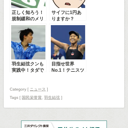
正しく知ろう！
サイフに1円あ
規制緩和のメリ
りますか？
ット・デメリッ
ト
羽生結弦クンも
目指せ世界
実践中！タダで
No.1！テニスツ
カンタン美脚エ
アーのしくみ
クササイズ
Category [
ニュース
]
Tags
[
国民栄誉賞
,
羽生結弦
]