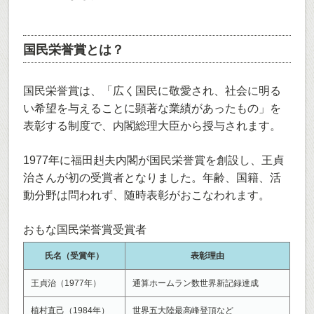
国民栄誉賞とは？
国民栄誉賞は、「広く国民に敬愛され、社会に明る
い希望を与えることに顕著な業績があったもの」を
表彰する制度で、内閣総理大臣から授与されます。
1977年に福田赳夫内閣が国民栄誉賞を創設し、王貞
治さんが初の受賞者となりました。年齢、国籍、活
動分野は問われず、随時表彰がおこなわれます。
おもな国民栄誉賞受賞者
氏名（受賞年）
表彰理由
王貞治（1977年）
通算ホームラン数世界新記録達成
植村直己（1984年）
世界五大陸最高峰登頂など