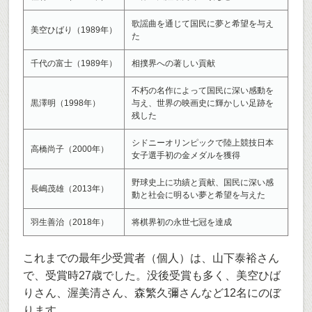
歌謡曲を通じて国民に夢と希望を与え
美空ひばり（1989年）
た
千代の富士（1989年）
相撲界への著しい貢献
不朽の名作によって国民に深い感動を
黒澤明（1998年）
与え、世界の映画史に輝かしい足跡を
残した
シドニーオリンピックで陸上競技日本
高橋尚子（2000年）
女子選手初の金メダルを獲得
野球史上に功績と貢献、国民に深い感
長嶋茂雄（2013年）
動と社会に明るい夢と希望を与えた
羽生善治（2018年）
将棋界初の永世七冠を達成
これまでの最年少受賞者（個人）は、山下泰裕さん
で、受賞時27歳でした。没後受賞も多く、美空ひば
りさん、渥美清さん、森繁久彌さんなど12名にのぼ
ります。