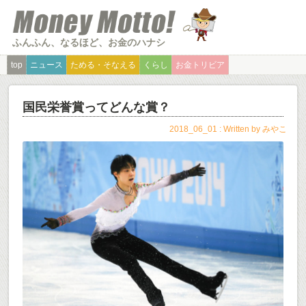
ふんふん、なるほど、お金のハナシ
top
ニュース
ためる・そなえる
くらし
お金トリビア
国民栄誉賞ってどんな賞？
2018_06_01 : Written by
みやこ