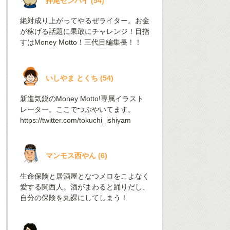
押尾センパイ
(
54
)
絶対成り上がってやるぜライター。お金
が稼げる話題に果敢にチャレンジ！目指
すはMoney Motto！三代目編集長！！
いしやま とくち
(
54
)
新進気鋭のMoney Motto!専属イラスト
レーター。ここでつぶやいてます。
https://twitter.com/tokuchi_ishiyam
マンモス西やん
(
6
)
生命保険と居酒屋となつメロをこよなく
愛する関西人。酒がまわると踊りだし、
自分の保険を丸裸にしてしまう！