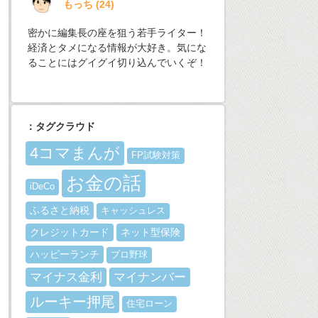
もっち
(
24
)
密かに編集長の座を狙う若手ライター！
経済とタメになる情報が大好き。気にな
ることにはグイグイ切り込んでいくぞ！
：タグクラウド
4コマまんが
FP試験対策
お金の話
iDeCo
ふるさと納税
キャッシュレス
クレジットカード
ネット型保険
ハッピーランチ
プロ野球
マイナス金利
マイナンバー
ルーキー押尾
住宅ローン