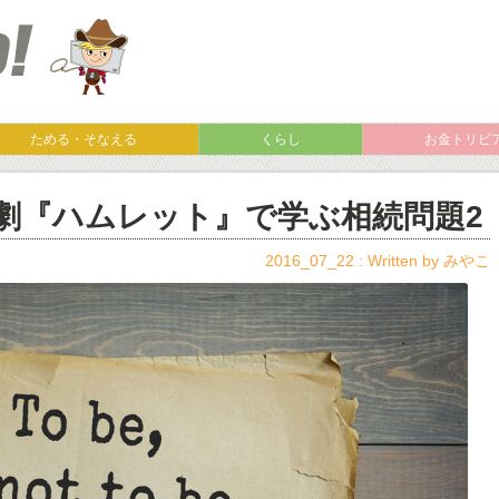
ためる・そなえる
くらし
お金トリビ
劇『ハムレット』で学ぶ相続問題2
2016_07_22 : Written by
みやこ