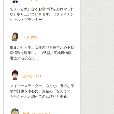
ちょっと気になるお金の話をあれやこれ
やと取り上げていきます。（ファイナン
シャル・プランナー）
トリ
(
35
)
風まかせ人生。安住の地を探すため不動
産情報を収集中。（AB型／宅地建物取
引士／右投右打）
あべし
(
17
)
マイペースライター。みんなに身近な保
険の話題を中心に、お金の「なんで？」
をたんたんと調べてのんびりと更新。