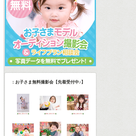
：お子さま無料撮影会【先着受付中♪】