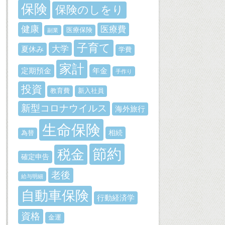
保険
保険のしをり
健康
医療費
医療保険
副業
子育て
大学
夏休み
学費
家計
定期預金
年金
手作り
投資
教育費
新入社員
新型コロナウイルス
海外旅行
生命保険
相続
為替
節約
税金
確定申告
老後
給与明細
自動車保険
行動経済学
資格
金運