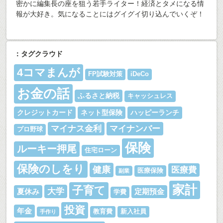
密かに編集長の座を狙う若手ライター！経済とタメになる情
報が大好き。気になることにはグイグイ切り込んでいくぞ！
：タグクラウド
4コマまんが
FP試験対策
iDeCo
お金の話
ふるさと納税
キャッシュレス
クレジットカード
ネット型保険
ハッピーランチ
マイナス金利
マイナンバー
プロ野球
保険
ルーキー押尾
住宅ローン
保険のしをり
健康
医療費
医療保険
副業
家計
子育て
大学
夏休み
定期預金
学費
投資
年金
教育費
新入社員
手作り