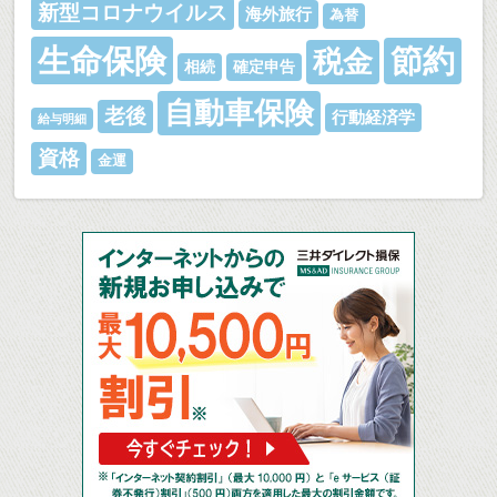
新型コロナウイルス
海外旅行
為替
生命保険
節約
税金
相続
確定申告
自動車保険
老後
行動経済学
給与明細
資格
金運