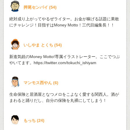
押尾センパイ
(
54
)
絶対成り上がってやるぜライター。お金が稼げる話題に果敢
にチャレンジ！目指すはMoney Motto！三代目編集長！！
いしやま とくち
(
54
)
新進気鋭のMoney Motto!専属イラストレーター。ここでつぶ
やいてます。
https://twitter.com/tokuchi_ishiyam
マンモス西やん
(
6
)
生命保険と居酒屋となつメロをこよなく愛する関西人。酒が
まわると踊りだし、自分の保険を丸裸にしてしまう！
もっち
(
24
)