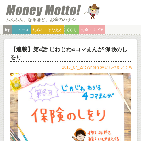
ふんふん、なるほど、お金のハナシ
top
ニュース
ためる・そなえる
くらし
お金トリビア
【連載】第4話 じわじわ4コマまんが 保険のし
をり
2016_07_27 : Written by
いしやま とくち