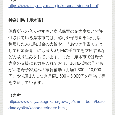
https://www.city.chiyoda.lg.jp/kosodate/index.html
）
神奈川県【厚木市】
保育所への入りやすさと病児保育の充実度などで評
価されている厚木市では、認可外保育園を4ヶ月以上
利用した人に助成金の支給や、「あつぎ手当て」と
して対象保育士にも最大6万円の手当てを支給するな
どの取り組みをしています。また、厚木市では母子
家庭の支援にも力を入れており、18歳未満の子ども
がいる母子家庭への家賃補助（月額1,300～10,000
円）や児童1人につき月額1,500～3,000円の手当て等
を支給しています。
（参考
https://www.city.atsugi.kanagawa.jp/shiminbenri/koso
datekyoiku/kosodate/index.html
）