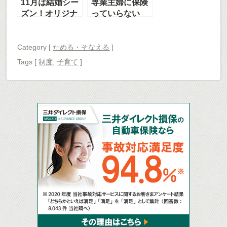
11月は結婚シー
専業主婦に保険
ズン！オリジナ
っていらない
ル婚姻届はいか
の？万が一のと
が？
きパパは本当に
家事育児できる
Category [
ためる・そなえる
]
の？
Tags
[
制度
,
子育て
]