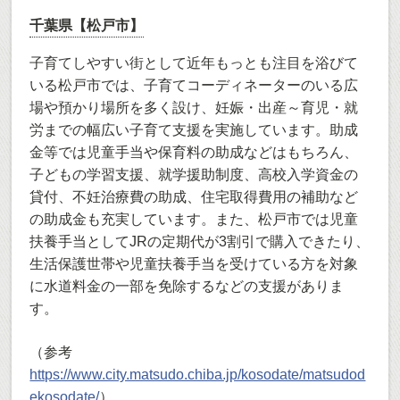
千葉県【松戸市】
子育てしやすい街として近年もっとも注目を浴びて
いる松戸市では、子育てコーディネーターのいる広
場や預かり場所を多く設け、妊娠・出産～育児・就
労までの幅広い子育て支援を実施しています。助成
金等では児童手当や保育料の助成などはもちろん、
子どもの学習支援、就学援助制度、高校入学資金の
貸付、不妊治療費の助成、住宅取得費用の補助など
の助成金も充実しています。また、松戸市では児童
扶養手当としてJRの定期代が3割引で購入できたり、
生活保護世帯や児童扶養手当を受けている方を対象
に水道料金の一部を免除するなどの支援がありま
す。
（参考
https://www.city.matsudo.chiba.jp/kosodate/matsudod
ekosodate/
）