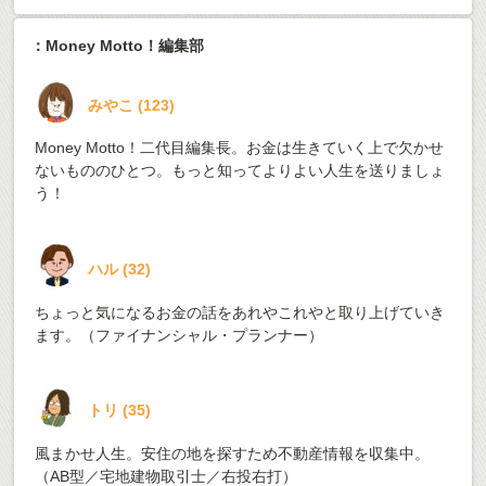
：Money Motto！編集部
みやこ
(
123
)
Money Motto！二代目編集長。お金は生きていく上で欠かせ
ないもののひとつ。もっと知ってよりよい人生を送りましょ
う！
ハル
(
32
)
ちょっと気になるお金の話をあれやこれやと取り上げていき
ます。（ファイナンシャル・プランナー）
トリ
(
35
)
風まかせ人生。安住の地を探すため不動産情報を収集中。
（AB型／宅地建物取引士／右投右打）