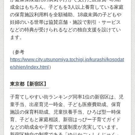
成金はもちろん、子どもを3人以上養育している家庭
の保育施設利用料を全額補助、18歳未満の子どもや
妊婦のいる世帯は協賛店舗・施設で割引・サービス
などの特典が受けられるなどの独自支援を設けてい
ます。
（参考
https://www.city.utsunomiya.tochigi.jp/kurashi/kosodat
e/shien/index.html
）
東京都【新宿区】
子育てしやすい街ランキング同率1位の新宿区は、児
童手当、出産育児一時金、子ども医療費助成、保育
施設の保育料助成、児童扶養手当、ひろば型一時保
育、子どもと家庭相談、新宿はっぴー子育てガイド
などの助成金や子育て支援制度が充実しています。
新宿区独自の制度である「ゆりかご・しんじゅく」