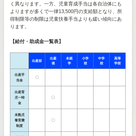
く異なります。一方、児童育成手当は各自治体にも
よりますが多くで一律13,500円の支給額となり、所
得制限等の制限は児童扶養手当よりも緩い傾向にあ
ります。
【給付・助成金一覧表】
出産
未就
小学
中学
高等
出産前
後
学
校
校
学校
出産手
〇
当金
出産育
〇
児一時
金
未熟児
〇
養育費
制度