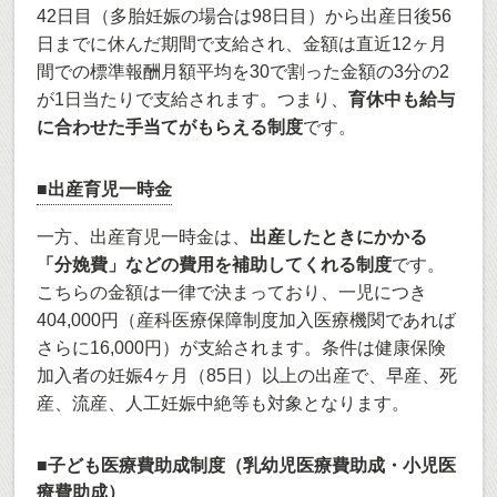
42日目（多胎妊娠の場合は98日目）から出産日後56
日までに休んだ期間で支給され、金額は直近12ヶ月
間での標準報酬月額平均を30で割った金額の3分の2
が1日当たりで支給されます。つまり、
育休中も給与
に合わせた手当てがもらえる制度
です。
■出産育児一時金
一方、出産育児一時金は、
出産したときにかかる
「分娩費」などの費用を補助してくれる制度
です。
こちらの金額は一律で決まっており、一児につき
404,000円（産科医療保障制度加入医療機関であれば
さらに16,000円）が支給されます。条件は健康保険
加入者の妊娠4ヶ月（85日）以上の出産で、早産、死
産、流産、人工妊娠中絶等も対象となります。
■子ども医療費助成制度（乳幼児医療費助成・小児医
療費助成）