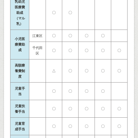
乳幼児
医療費
〇
〇
助成
（マル
乳）
〇
〇
〇
〇
江東区
小児医
療費助
千代田
成
〇
〇
〇
〇
〇
区
高額療
△
〇
〇
〇
〇
養費制
度
児童手
〇
〇
〇
〇
当
児童扶
〇
〇
〇
〇
〇
養手当
児童育
〇
〇
〇
〇
〇
成手当