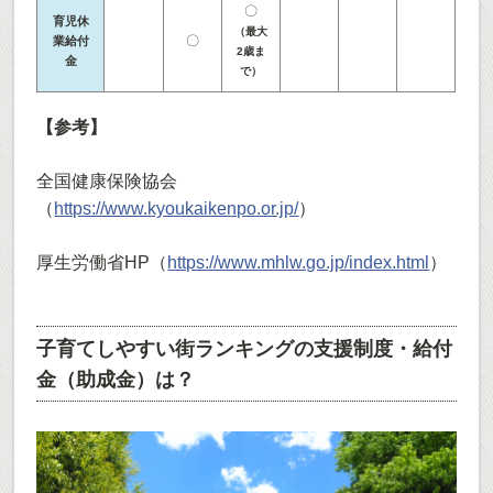
〇
育児休
（最大
〇
業給付
2歳ま
金
で）
【参考】
全国健康保険協会
（
https://www.kyoukaikenpo.or.jp/
）
厚生労働省HP（
https://www.mhlw.go.jp/index.html
）
子育てしやすい街ランキングの支援制度・給付
金（助成金）は？