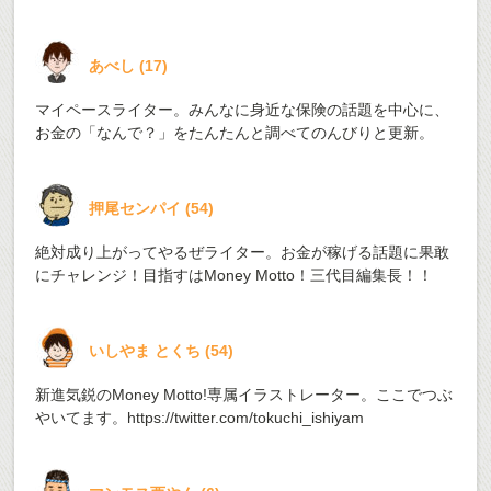
あべし
(
17
)
マイペースライター。みんなに身近な保険の話題を中心に、
お金の「なんで？」をたんたんと調べてのんびりと更新。
押尾センパイ
(
54
)
絶対成り上がってやるぜライター。お金が稼げる話題に果敢
にチャレンジ！目指すはMoney Motto！三代目編集長！！
いしやま とくち
(
54
)
新進気鋭のMoney Motto!専属イラストレーター。ここでつぶ
やいてます。
https://twitter.com/tokuchi_ishiyam