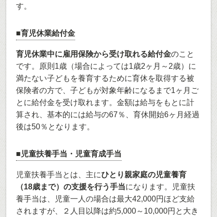
す。
■育児休業給付金
育児休業中に雇用保険から受け取れる給付金
のこと
です。原則1歳（場合によっては1歳2ヶ月～2歳）に
満たない子どもを養育するために育休を取得する被
保険者の方で、子どもが対象年齢になるまで1ヶ月ご
とに給付金を受け取れます。金額は給与をもとに計
算され、基本的には給与の67％、育休開始6ヶ月経過
後は50％となります。
■児童扶養手当・児童育成手当
児童扶養手当とは、主に
ひとり親家庭の児童養育
（18歳まで）の支援を行う手当
になります。児童扶
養手当は、児童一人の場合は最大42,000円ほど支給
されますが、２人目以降は約5,000～10,000円と大き