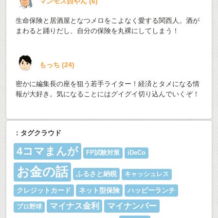
マンモス西やん
(
6
)
生命保険と居酒屋となつメロをこよなく愛する関西人。酒が
まわると踊りだし、自分の保険を丸裸にしてしまう！
もっち
(
24
)
密かに編集長の座を狙う若手ライター！経済とタメになる情
報が大好き。気になることにはグイグイ切り込んでいくぞ！
：タグクラウド
4コマまんが
FP試験対策
iDeCo
お金の話
ふるさと納税
キャッシュレス
クレジットカード
ネット型保険
ハッピーランチ
マイナス金利
マイナンバー
プロ野球