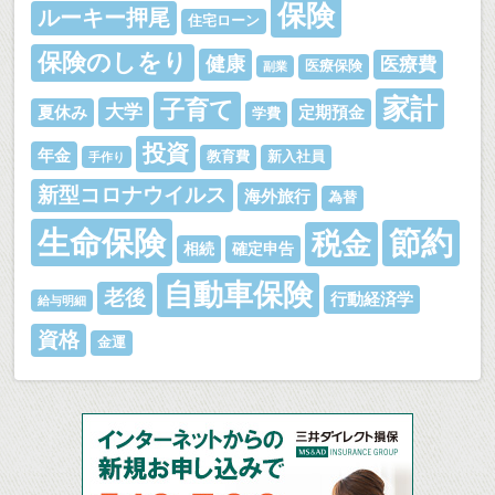
保険
ルーキー押尾
住宅ローン
保険のしをり
健康
医療費
医療保険
副業
家計
子育て
大学
夏休み
定期預金
学費
投資
年金
教育費
新入社員
手作り
新型コロナウイルス
海外旅行
為替
生命保険
節約
税金
相続
確定申告
自動車保険
老後
行動経済学
給与明細
資格
金運