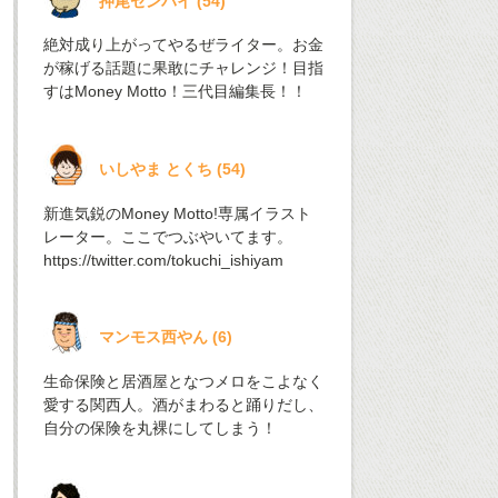
押尾センパイ
(
54
)
絶対成り上がってやるぜライター。お金
が稼げる話題に果敢にチャレンジ！目指
すはMoney Motto！三代目編集長！！
いしやま とくち
(
54
)
新進気鋭のMoney Motto!専属イラスト
レーター。ここでつぶやいてます。
https://twitter.com/tokuchi_ishiyam
マンモス西やん
(
6
)
生命保険と居酒屋となつメロをこよなく
愛する関西人。酒がまわると踊りだし、
自分の保険を丸裸にしてしまう！