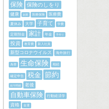
保険
保険のしをり
健康
医療費
医療保険
副業
子育て
大学
夏休み
学費
家計
定期預金
年金
手作り
投資
教育費
新入社員
新型コロナウイルス
海外旅行
生命保険
相続
為替
節約
税金
確定申告
老後
給与明細
自動車保険
行動経済学
資格
金運