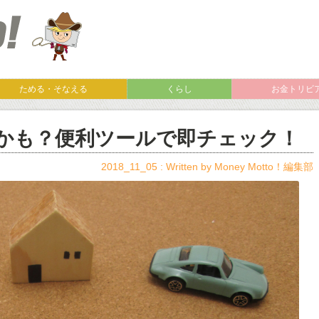
ためる・そなえる
くらし
お金トリビ
かも？便利ツールで即チェック！
2018_11_05 : Written by
Money Motto！編集部