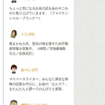
ちょっと気になるお金の話をあれやこれ
やと取り上げていきます。（ファイナン
シャル・プランナー）
トリ
(
35
)
風まかせ人生。安住の地を探すため不動
産情報を収集中。（AB型／宅地建物取
引士／右投右打）
あべし
(
17
)
マイペースライター。みんなに身近な保
険の話題を中心に、お金の「なんで？」
をたんたんと調べてのんびりと更新。