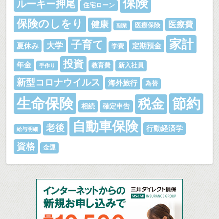
保険
ルーキー押尾
住宅ローン
保険のしをり
健康
医療費
医療保険
副業
家計
子育て
大学
夏休み
定期預金
学費
投資
年金
教育費
新入社員
手作り
新型コロナウイルス
海外旅行
為替
生命保険
節約
税金
相続
確定申告
自動車保険
老後
行動経済学
給与明細
資格
金運