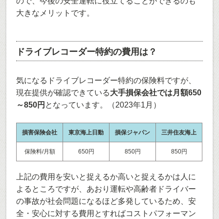
ので、今後の安全運転に役立てることができるのも
大きなメリットです。
ドライブレコーダー特約の費用は？
気になるドライブレコーダー特約の保険料ですが、
現在提供が確認できている
大手損保会社では月額650
～850円
となっています。（2023年1月）
損害保険会社
東京海上日動
損保ジャパン
三井住友海上
保険料/月額
650円
850円
850円
上記の費用を安いと捉えるか高いと捉えるかは人に
よるところですが、あおり運転や高齢者ドライバー
の事故が社会問題になるほど多発しているため、安
全・安心に対する費用とすればコストパフォーマン