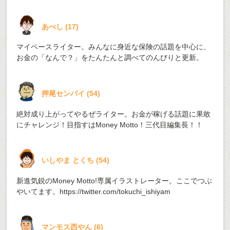
あべし
(
17
)
マイペースライター。みんなに身近な保険の話題を中心に、
お金の「なんで？」をたんたんと調べてのんびりと更新。
押尾センパイ
(
54
)
絶対成り上がってやるぜライター。お金が稼げる話題に果敢
にチャレンジ！目指すはMoney Motto！三代目編集長！！
いしやま とくち
(
54
)
新進気鋭のMoney Motto!専属イラストレーター。ここでつぶ
やいてます。
https://twitter.com/tokuchi_ishiyam
マンモス西やん
(
6
)