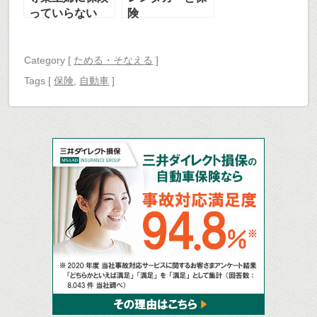
っていらない
険
の？万が一のと
きパパは本当に
家事育児できる
Category [
ためる・そなえる
]
の？
Tags
[
保険
,
自動車
]