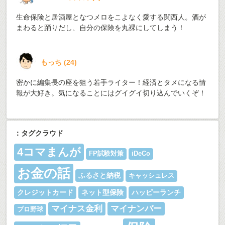
生命保険と居酒屋となつメロをこよなく愛する関西人。酒が
まわると踊りだし、自分の保険を丸裸にしてしまう！
もっち
(
24
)
密かに編集長の座を狙う若手ライター！経済とタメになる情
報が大好き。気になることにはグイグイ切り込んでいくぞ！
：タグクラウド
4コマまんが
FP試験対策
iDeCo
お金の話
ふるさと納税
キャッシュレス
クレジットカード
ネット型保険
ハッピーランチ
マイナス金利
マイナンバー
プロ野球