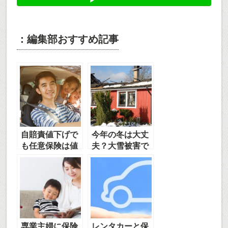
：編集部おすすめ記事
自賠責値下げで
今年の冬は大丈
も任意保険は値
夫？大雪被害で
上がり！自動車
も使える火災保
保険料を安くす
険の請求方法
る方法は？
専業主婦に保険
レンタカーと保