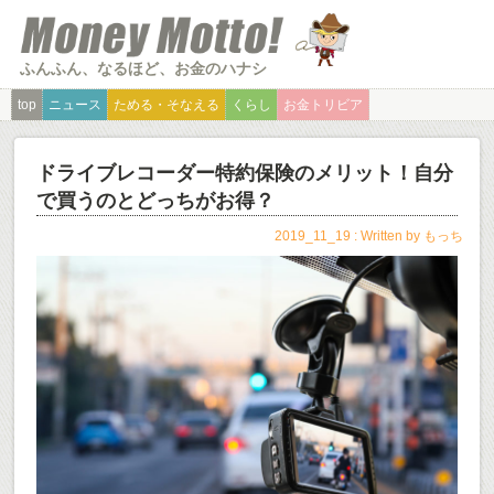
ふんふん、なるほど、お金のハナシ
top
ニュース
ためる・そなえる
くらし
お金トリビア
ドライブレコーダー特約保険のメリット！自分
で買うのとどっちがお得？
2019_11_19 : Written by
もっち