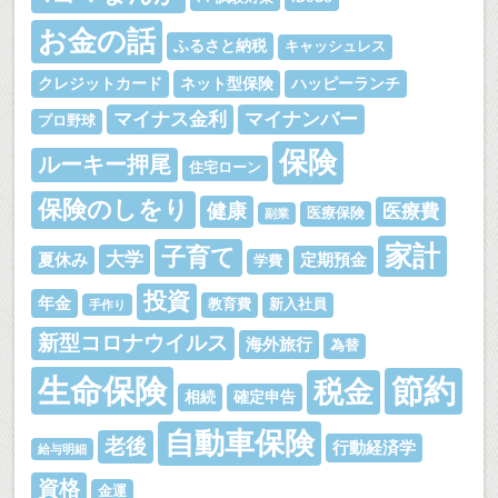
お金の話
ふるさと納税
キャッシュレス
クレジットカード
ネット型保険
ハッピーランチ
マイナス金利
マイナンバー
プロ野球
保険
ルーキー押尾
住宅ローン
保険のしをり
健康
医療費
医療保険
副業
家計
子育て
大学
夏休み
定期預金
学費
投資
年金
教育費
新入社員
手作り
新型コロナウイルス
海外旅行
為替
生命保険
節約
税金
相続
確定申告
自動車保険
老後
行動経済学
給与明細
資格
金運