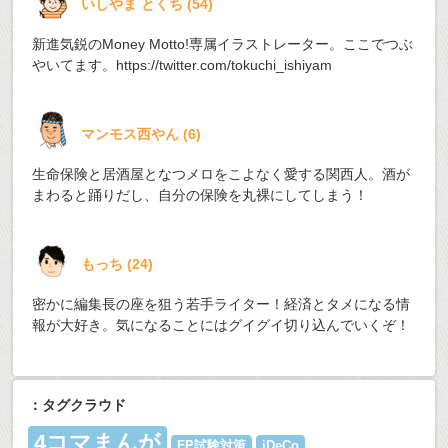
いしやま とくち
(
54
)
新進気鋭のMoney Motto!専属イラストレーター。ここでつぶ
やいてます。
https://twitter.com/tokuchi_ishiyam
マンモス西やん
(
6
)
生命保険と居酒屋となつメロをこよなく愛する関西人。酒が
まわると踊りだし、自分の保険を丸裸にしてしまう！
もっち
(
24
)
密かに編集長の座を狙う若手ライター！経済とタメになる情
報が大好き。気になることにはグイグイ切り込んでいくぞ！
：タグクラウド
4コマまんが
FP試験対策
iDeCo