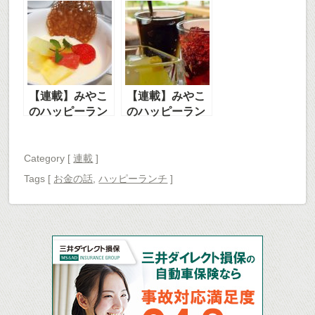
チ 第3回
チ 第1回
【連載】みやこ
【連載】みやこ
のハッピーラン
のハッピーラン
チ 第6回
チ 第2回
Category [
連載
]
Tags
[
お金の話
,
ハッピーランチ
]