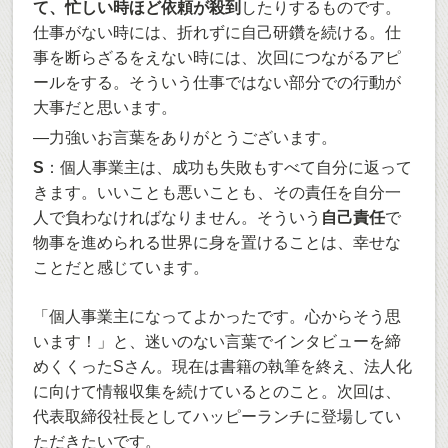
て、忙しい時ほど依頼が殺到
したりするものです。
仕事がない時には、折れずに自己研鑽を続ける。仕
事を断らざるをえない時には、次回につながるアピ
ールをする。そういう仕事ではない部分での行動が
大事だと思います。
―力強いお言葉をありがとうございます。
S
：個人事業主は、成功も失敗もすべて自分に返って
きます。いいことも悪いことも、その責任を自分一
人で負わなければなりません。そういう
自己責任
で
物事を進められる世界に身を置けることは、幸せな
ことだと感じています。
「個人事業主になってよかったです。心からそう思
います！」と、迷いのない言葉でインタビューを締
めくくったSさん。現在は書籍の執筆を終え、法人化
に向けて情報収集を続けているとのこと。次回は、
代表取締役社長としてハッピーランチに登場してい
ただきたいです。