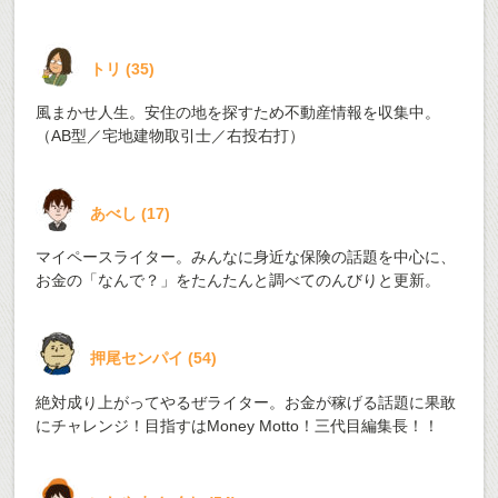
トリ
(
35
)
風まかせ人生。安住の地を探すため不動産情報を収集中。
（AB型／宅地建物取引士／右投右打）
あべし
(
17
)
マイペースライター。みんなに身近な保険の話題を中心に、
お金の「なんで？」をたんたんと調べてのんびりと更新。
押尾センパイ
(
54
)
絶対成り上がってやるぜライター。お金が稼げる話題に果敢
にチャレンジ！目指すはMoney Motto！三代目編集長！！