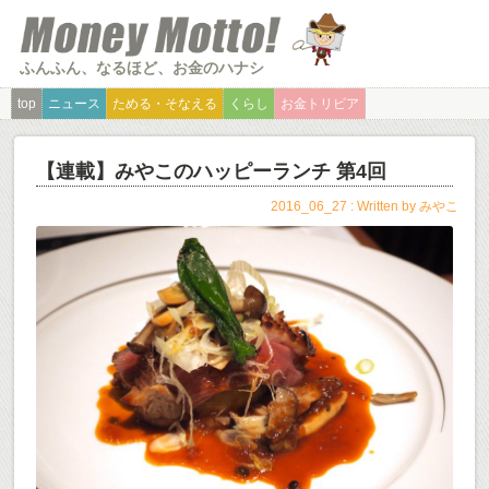
ふんふん、なるほど、お金のハナシ
top
ニュース
ためる・そなえる
くらし
お金トリビア
【連載】みやこのハッピーランチ 第4回
2016_06_27 : Written by
みやこ