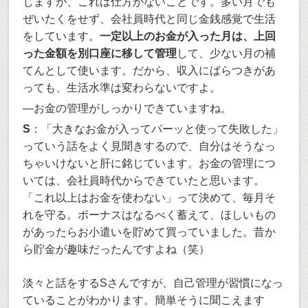
じますが、これは仕方がないことです。多い月でも
ぜいたくをせず、会社員時代と同じ金銭感覚で生活
をしています。
一定以上のお金が入った月は、上回
った金額を別口座に移して管理
して、少ない月の補
てんとして使います。だから、収入にばらつきがあ
っても、生活水準は変わらないですよ。
―お金の管理がしっかりできていますね。
S
：「大きなお金が入ってパーッと使って失敗した」
っていう話をよく見聞きするので、自分はそうなっ
ちゃいけないと肝に銘じています。お金の管理につ
いては、会社員時代からできていたと思います。
「これ以上はお金を使わない」って決めて、毎月そ
れを守る。ボーナスはなるべく蓄えて、ほしいもの
があったらお小遣いを貯めて買っていました。昔か
ら貯金が趣味だったんですよね（笑）
淡々と話をするSさんですが、自己管理が習慣になっ
ていることがわかります。簡単そうに聞こえます