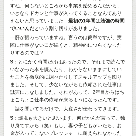
すね。何もないところから事業を始めるんだから、
いきなりドカンと仕事が入ってくることなんてあり
えないと思っていました。
最初の1年間は勉強の時間
でいいんだ
という割り切りがありました。
―肝が据わっていますね。言うのは簡単ですが、実
際に仕事がない日が続くと、精神的につらくなった
りするのでは？
S
：とにかく時間だけはあったので、それまで読んで
いなかった本を読んだり、わからないままにしてい
たことを徹底的に調べたりしてスキルアップを図り
ました。そして、少ないながらも依頼された仕事は
誠実にこなしました。それがあって、2年目からはち
ょこちょこ仕事の依頼が来るようになったんです。
―話を聞いてるだけで、大変さが伝わってきます。
S
：環境も大きいと思います。何だかんだ言って、独
り身ですから（笑）もし、妻や子どもがいたら、お
金が入ってこないプレッシャーに耐えられなかった