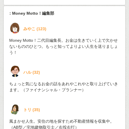
：Money Motto！編集部
みやこ
(
123
)
Money Motto！二代目編集長。お金は生きていく上で欠かせ
ないもののひとつ。もっと知ってよりよい人生を送りましょ
う！
ハル
(
32
)
ちょっと気になるお金の話をあれやこれやと取り上げていき
ます。（ファイナンシャル・プランナー）
トリ
(
35
)
風まかせ人生。安住の地を探すため不動産情報を収集中。
（AB型／宅地建物取引士／右投右打）