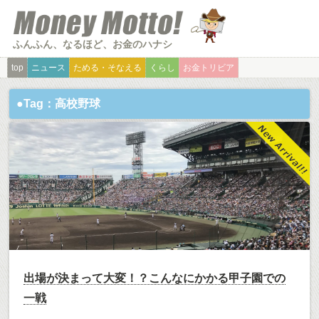
ふんふん、なるほど、お金のハナシ
top
ニュース
ためる・そなえる
くらし
お金トリビア
●Tag：高校野球
出場が決まって大変！？こんなにかかる甲子園での
一戦