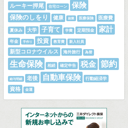
保険
ルーキー押尾
住宅ローン
保険のしをり
健康
医療費
医療保険
副業
家計
子育て
大学
夏休み
定期預金
学費
投資
年金
教育費
新入社員
手作り
新型コロナウイルス
海外旅行
為替
生命保険
節約
税金
相続
確定申告
自動車保険
老後
行動経済学
給与明細
資格
金運