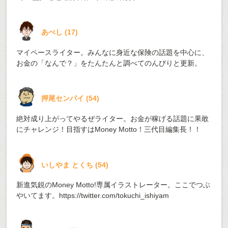
あべし
(
17
)
マイペースライター。みんなに身近な保険の話題を中心に、
お金の「なんで？」をたんたんと調べてのんびりと更新。
押尾センパイ
(
54
)
絶対成り上がってやるぜライター。お金が稼げる話題に果敢
にチャレンジ！目指すはMoney Motto！三代目編集長！！
いしやま とくち
(
54
)
新進気鋭のMoney Motto!専属イラストレーター。ここでつぶ
やいてます。
https://twitter.com/tokuchi_ishiyam