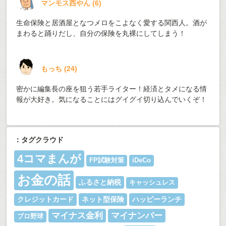
マンモス西やん
(
6
)
生命保険と居酒屋となつメロをこよなく愛する関西人。酒が
まわると踊りだし、自分の保険を丸裸にしてしまう！
もっち
(
24
)
密かに編集長の座を狙う若手ライター！経済とタメになる情
報が大好き。気になることにはグイグイ切り込んでいくぞ！
：タグクラウド
4コマまんが
FP試験対策
iDeCo
お金の話
ふるさと納税
キャッシュレス
クレジットカード
ネット型保険
ハッピーランチ
マイナス金利
マイナンバー
プロ野球