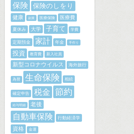
保険
保険のしをり
健康
医療費
医療保険
副業
子育て
大学
夏休み
学費
家計
定期預金
年金
手作り
投資
教育費
新入社員
新型コロナウイルス
海外旅行
生命保険
相続
為替
節約
税金
確定申告
老後
給与明細
自動車保険
行動経済学
資格
金運