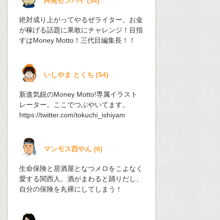
押尾センパイ
(
54
)
絶対成り上がってやるぜライター。お金
が稼げる話題に果敢にチャレンジ！目指
すはMoney Motto！三代目編集長！！
いしやま とくち
(
54
)
新進気鋭のMoney Motto!専属イラスト
レーター。ここでつぶやいてます。
https://twitter.com/tokuchi_ishiyam
マンモス西やん
(
6
)
生命保険と居酒屋となつメロをこよなく
愛する関西人。酒がまわると踊りだし、
自分の保険を丸裸にしてしまう！