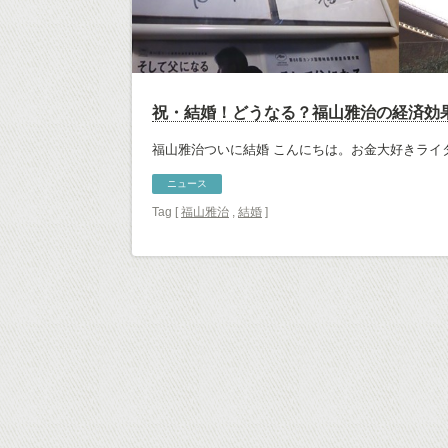
祝・結婚！どうなる？福山雅治の経済効
福山雅治ついに結婚 こんにちは。お金大好きライタ
ニュース
Tag [
福山雅治
,
結婚
]