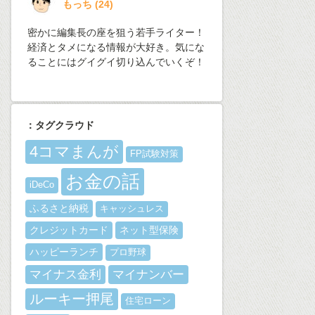
もっち
(
24
)
密かに編集長の座を狙う若手ライター！
経済とタメになる情報が大好き。気にな
ることにはグイグイ切り込んでいくぞ！
：タグクラウド
4コマまんが
FP試験対策
お金の話
iDeCo
ふるさと納税
キャッシュレス
クレジットカード
ネット型保険
ハッピーランチ
プロ野球
マイナス金利
マイナンバー
ルーキー押尾
住宅ローン