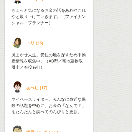
ちょっと気になるお金の話をあれやこれ
やと取り上げていきます。（ファイナン
シャル・プランナー）
トリ
(
35
)
風まかせ人生。安住の地を探すため不動
産情報を収集中。（AB型／宅地建物取
引士／右投右打）
あべし
(
17
)
マイペースライター。みんなに身近な保
険の話題を中心に、お金の「なんで？」
をたんたんと調べてのんびりと更新。