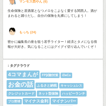
マンモス西やん
(
6
)
生命保険と居酒屋となつメロをこよなく愛する関西人。酒が
まわると踊りだし、自分の保険を丸裸にしてしまう！
もっち
(
24
)
密かに編集長の座を狙う若手ライター！経済とタメになる情
報が大好き。気になることにはグイグイ切り込んでいくぞ！
：タグクラウド
4コマまんが
FP試験対策
iDeCo
お金の話
ふるさと納税
キャッシュレス
クレジットカード
ネット型保険
ハッピーランチ
マイナス金利
マイナンバー
プロ野球