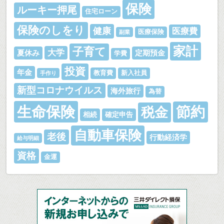
保険
ルーキー押尾
住宅ローン
保険のしをり
健康
医療費
医療保険
副業
家計
子育て
大学
夏休み
定期預金
学費
投資
年金
教育費
新入社員
手作り
新型コロナウイルス
海外旅行
為替
生命保険
節約
税金
相続
確定申告
自動車保険
老後
行動経済学
給与明細
資格
金運