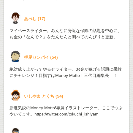
あべし
(
17
)
マイペースライター。みんなに身近な保険の話題を中心に、
お金の「なんで？」をたんたんと調べてのんびりと更新。
押尾センパイ
(
54
)
絶対成り上がってやるぜライター。お金が稼げる話題に果敢
にチャレンジ！目指すはMoney Motto！三代目編集長！！
いしやま とくち
(
54
)
新進気鋭のMoney Motto!専属イラストレーター。ここでつぶ
やいてます。
https://twitter.com/tokuchi_ishiyam