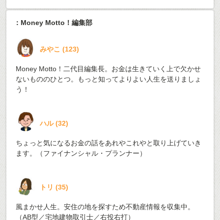
：Money Motto！編集部
みやこ
(
123
)
Money Motto！二代目編集長。お金は生きていく上で欠かせ
ないもののひとつ。もっと知ってよりよい人生を送りましょ
う！
ハル
(
32
)
ちょっと気になるお金の話をあれやこれやと取り上げていき
ます。（ファイナンシャル・プランナー）
トリ
(
35
)
風まかせ人生。安住の地を探すため不動産情報を収集中。
（AB型／宅地建物取引士／右投右打）