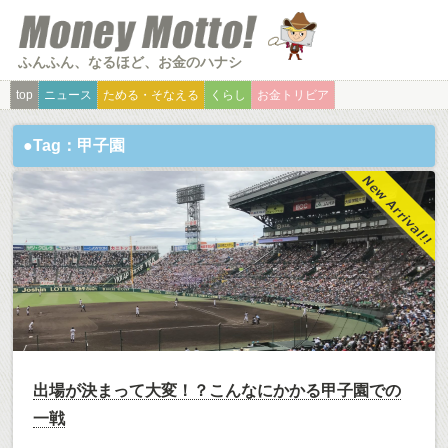
ふんふん、なるほど、お金のハナシ
top
ニュース
ためる・そなえる
くらし
お金トリビア
●Tag：甲子園
出場が決まって大変！？こんなにかかる甲子園での
一戦