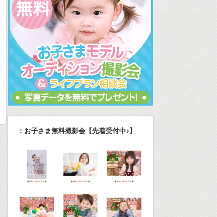
：お子さま無料撮影会【先着受付中♪】