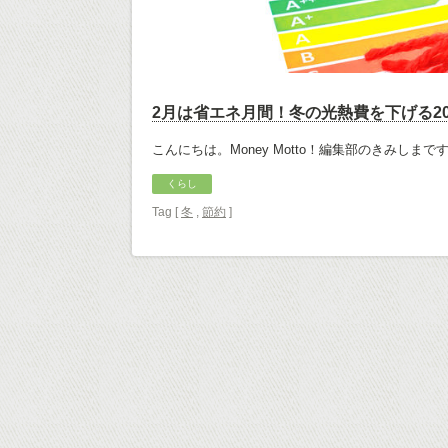
2月は省エネ月間！冬の光熱費を下げる2
こんにちは。Money Motto！編集部のきみしま
くらし
Tag [
冬
,
節約
]