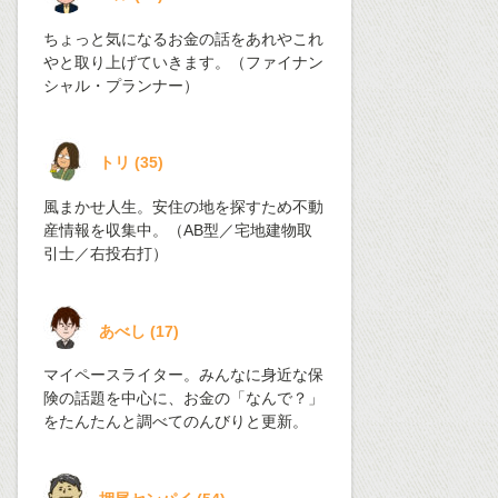
ちょっと気になるお金の話をあれやこれ
やと取り上げていきます。（ファイナン
シャル・プランナー）
トリ
(
35
)
風まかせ人生。安住の地を探すため不動
産情報を収集中。（AB型／宅地建物取
引士／右投右打）
あべし
(
17
)
マイペースライター。みんなに身近な保
険の話題を中心に、お金の「なんで？」
をたんたんと調べてのんびりと更新。