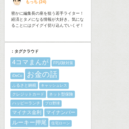
もっち
(
24
)
密かに編集長の座を狙う若手ライター！
経済とタメになる情報が大好き。気にな
ることにはグイグイ切り込んでいくぞ！
：タグクラウド
4コマまんが
FP試験対策
お金の話
iDeCo
ふるさと納税
キャッシュレス
クレジットカード
ネット型保険
ハッピーランチ
プロ野球
マイナス金利
マイナンバー
ルーキー押尾
住宅ローン