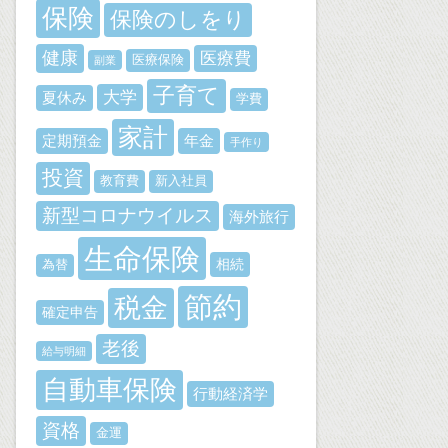
保険
保険のしをり
健康
医療費
医療保険
副業
子育て
大学
夏休み
学費
家計
定期預金
年金
手作り
投資
教育費
新入社員
新型コロナウイルス
海外旅行
生命保険
相続
為替
節約
税金
確定申告
老後
給与明細
自動車保険
行動経済学
資格
金運