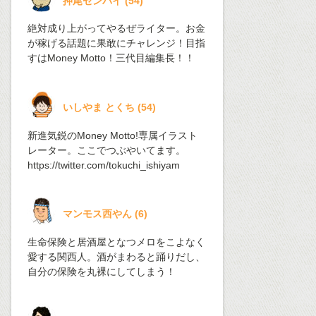
押尾センパイ
(
54
)
絶対成り上がってやるぜライター。お金
が稼げる話題に果敢にチャレンジ！目指
すはMoney Motto！三代目編集長！！
いしやま とくち
(
54
)
新進気鋭のMoney Motto!専属イラスト
レーター。ここでつぶやいてます。
https://twitter.com/tokuchi_ishiyam
マンモス西やん
(
6
)
生命保険と居酒屋となつメロをこよなく
愛する関西人。酒がまわると踊りだし、
自分の保険を丸裸にしてしまう！