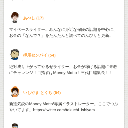
あべし
(
17
)
マイペースライター。みんなに身近な保険の話題を中心に、
お金の「なんで？」をたんたんと調べてのんびりと更新。
押尾センパイ
(
54
)
絶対成り上がってやるぜライター。お金が稼げる話題に果敢
にチャレンジ！目指すはMoney Motto！三代目編集長！！
いしやま とくち
(
54
)
新進気鋭のMoney Motto!専属イラストレーター。ここでつぶ
やいてます。
https://twitter.com/tokuchi_ishiyam