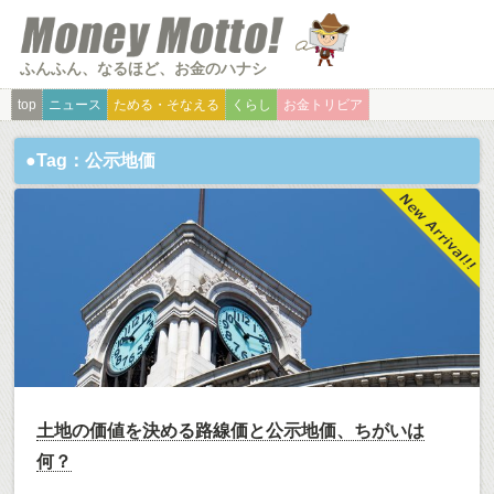
ふんふん、なるほど、お金のハナシ
top
ニュース
ためる・そなえる
くらし
お金トリビア
●Tag：公示地価
土地の価値を決める路線価と公示地価、ちがいは
何？