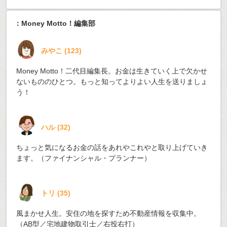
：Money Motto！編集部
みやこ
(
123
)
Money Motto！二代目編集長。お金は生きていく上で欠かせ
ないもののひとつ。もっと知ってよりよい人生を送りましょ
う！
ハル
(
32
)
ちょっと気になるお金の話をあれやこれやと取り上げていき
ます。（ファイナンシャル・プランナー）
トリ
(
35
)
風まかせ人生。安住の地を探すため不動産情報を収集中。
（AB型／宅地建物取引士／右投右打）