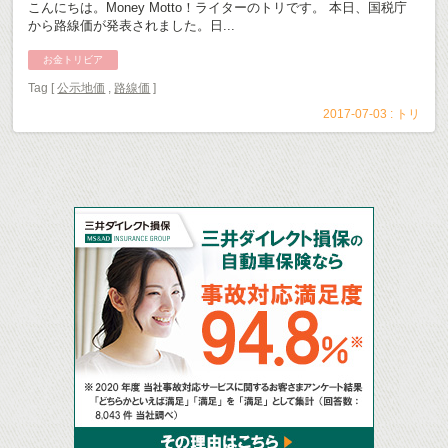
こんにちは。Money Motto！ライターのトリです。 本日、国税庁
から路線価が発表されました。日...
お金トリビア
Tag [
公示地価
,
路線価
]
2017-07-03 :
トリ