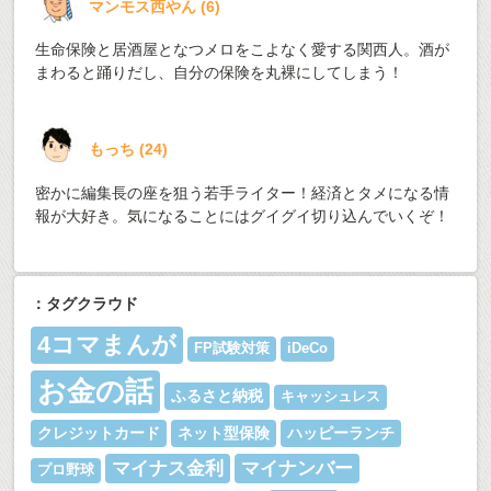
マンモス西やん
(
6
)
生命保険と居酒屋となつメロをこよなく愛する関西人。酒が
まわると踊りだし、自分の保険を丸裸にしてしまう！
もっち
(
24
)
密かに編集長の座を狙う若手ライター！経済とタメになる情
報が大好き。気になることにはグイグイ切り込んでいくぞ！
：タグクラウド
4コマまんが
FP試験対策
iDeCo
お金の話
ふるさと納税
キャッシュレス
クレジットカード
ネット型保険
ハッピーランチ
マイナス金利
マイナンバー
プロ野球