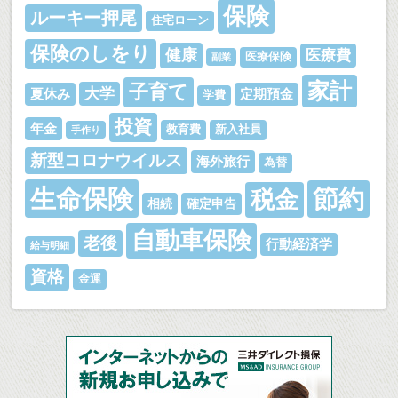
保険
ルーキー押尾
住宅ローン
保険のしをり
健康
医療費
医療保険
副業
家計
子育て
大学
夏休み
定期預金
学費
投資
年金
教育費
新入社員
手作り
新型コロナウイルス
海外旅行
為替
生命保険
節約
税金
相続
確定申告
自動車保険
老後
行動経済学
給与明細
資格
金運