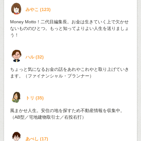
みやこ
(
123
)
Money Motto！二代目編集長。お金は生きていく上で欠かせ
ないもののひとつ。もっと知ってよりよい人生を送りましょ
う！
ハル
(
32
)
ちょっと気になるお金の話をあれやこれやと取り上げていき
ます。（ファイナンシャル・プランナー）
トリ
(
35
)
風まかせ人生。安住の地を探すため不動産情報を収集中。
（AB型／宅地建物取引士／右投右打）
あべし
(
17
)