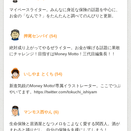
マイペースライター。みんなに身近な保険の話題を中心に、
お金の「なんで？」をたんたんと調べてのんびりと更新。
押尾センパイ
(
54
)
絶対成り上がってやるぜライター。お金が稼げる話題に果敢
にチャレンジ！目指すはMoney Motto！三代目編集長！！
いしやま とくち
(
54
)
新進気鋭のMoney Motto!専属イラストレーター。ここでつぶ
やいてます。
https://twitter.com/tokuchi_ishiyam
マンモス西やん
(
6
)
生命保険と居酒屋となつメロをこよなく愛する関西人。酒が
まわると踊りだし、自分の保険を丸裸にしてしまう！