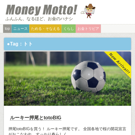
ふんふん、なるほど、お金のハナシ
top
ニュース
ためる・そなえる
くらし
お金トリビア
●Tag：トト
ルーキー押尾とtotoBIG
押尾totoBIGを買う！ ルーキー押尾です。 全国各地で桜の開花宣言
がおこなわれ、すっかり春らしく...