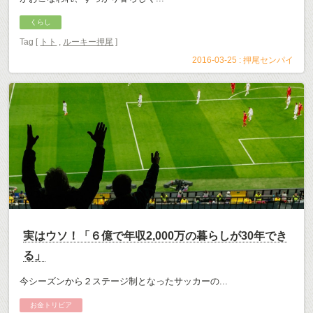
くらし
Tag [
トト
,
ルーキー押尾
]
2016-03-25 :
押尾センパイ
実はウソ！「６億で年収2,000万の暮らしが30年でき
る」
今シーズンから２ステージ制となったサッカーの...
お金トリビア