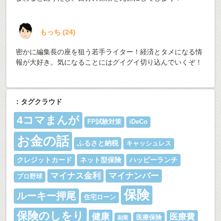
もっち
(
24
)
密かに編集長の座を狙う若手ライター！経済とタメになる情
報が大好き。気になることにはグイグイ切り込んでいくぞ！
：タグクラウド
4コマまんが
FP試験対策
iDeCo
お金の話
ふるさと納税
キャッシュレス
クレジットカード
ネット型保険
ハッピーランチ
マイナス金利
マイナンバー
プロ野球
保険
ルーキー押尾
住宅ローン
保険のしをり
健康
医療費
医療保険
副業