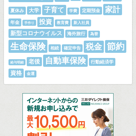
家計
子育て
大学
夏休み
定期預金
学費
投資
年金
教育費
新入社員
手作り
新型コロナウイルス
海外旅行
為替
生命保険
節約
税金
相続
確定申告
自動車保険
老後
行動経済学
給与明細
資格
金運