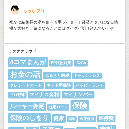
もっち
(
24
)
密かに編集長の座を狙う若手ライター！経済とタメになる情
報が大好き。気になることにはグイグイ切り込んでいくぞ！
：タグクラウド
4コマまんが
FP試験対策
iDeCo
お金の話
ふるさと納税
キャッシュレス
クレジットカード
ネット型保険
ハッピーランチ
マイナス金利
マイナンバー
プロ野球
保険
ルーキー押尾
住宅ローン
保険のしをり
健康
医療費
医療保険
副業