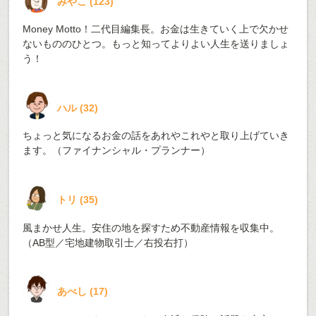
みやこ
(
123
)
Money Motto！二代目編集長。お金は生きていく上で欠かせ
ないもののひとつ。もっと知ってよりよい人生を送りましょ
う！
ハル
(
32
)
ちょっと気になるお金の話をあれやこれやと取り上げていき
ます。（ファイナンシャル・プランナー）
トリ
(
35
)
風まかせ人生。安住の地を探すため不動産情報を収集中。
（AB型／宅地建物取引士／右投右打）
あべし
(
17
)