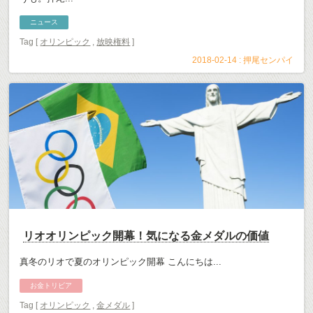
ニュース
Tag [
オリンピック
,
放映権料
]
2018-02-14 :
押尾センパイ
リオオリンピック開幕！気になる金メダルの価値
真冬のリオで夏のオリンピック開幕 こんにちは...
お金トリビア
Tag [
オリンピック
,
金メダル
]