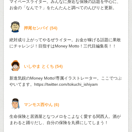
マイペースライター。みんなに身近な保険の話題を中心に、
お金の「なんで？」をたんたんと調べてのんびりと更新。
押尾センパイ
(
54
)
絶対成り上がってやるぜライター。お金が稼げる話題に果敢
にチャレンジ！目指すはMoney Motto！三代目編集長！！
いしやま とくち
(
54
)
新進気鋭のMoney Motto!専属イラストレーター。ここでつぶ
やいてます。
https://twitter.com/tokuchi_ishiyam
マンモス西やん
(
6
)
生命保険と居酒屋となつメロをこよなく愛する関西人。酒が
まわると踊りだし、自分の保険を丸裸にしてしまう！