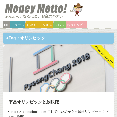
ふんふん、なるほど、お金のハナシ
top
ニュース
ためる・そなえる
くらし
お金トリビア
●Tag：オリンピック
平昌オリンピックと放映権
Efired / Shutterstock.com これでいいのか？平昌オリンピック！ ど
うも。押尾...