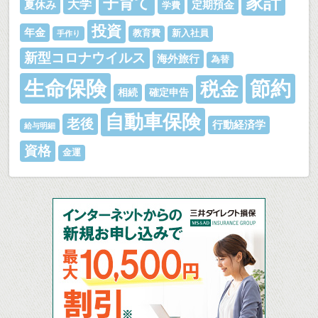
家計
子育て
大学
夏休み
定期預金
学費
投資
年金
教育費
新入社員
手作り
新型コロナウイルス
海外旅行
為替
生命保険
節約
税金
相続
確定申告
自動車保険
老後
行動経済学
給与明細
資格
金運