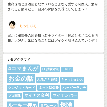
生命保険と居酒屋となつメロをこよなく愛する関西人。酒が
まわると踊りだし、自分の保険を丸裸にしてしまう！
もっち
(
24
)
密かに編集長の座を狙う若手ライター！経済とタメになる情
報が大好き。気になることにはグイグイ切り込んでいくぞ！
：タグクラウド
4コマまんが
FP試験対策
iDeCo
お金の話
ふるさと納税
キャッシュレス
クレジットカード
ネット型保険
ハッピーランチ
マイナス金利
マイナンバー
プロ野球
保険
ルーキー押尾
住宅ローン