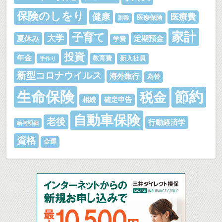
保険のしをり
健康
医療費
医療保険
副業
家計
子育て
大学
夏休み
定期預金
学費
投資
年金
教育費
新入社員
手作り
新型コロナウイルス
海外旅行
為替
生命保険
節約
税金
相続
確定申告
自動車保険
老後
行動経済学
給与明細
資格
金運