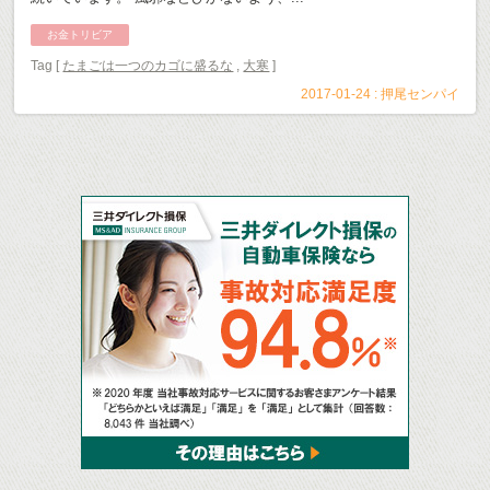
お金トリビア
Tag [
たまごは一つのカゴに盛るな
,
大寒
]
2017-01-24 :
押尾センパイ