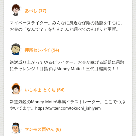
あべし
(
17
)
マイペースライター。みんなに身近な保険の話題を中心に、
お金の「なんで？」をたんたんと調べてのんびりと更新。
押尾センパイ
(
54
)
絶対成り上がってやるぜライター。お金が稼げる話題に果敢
にチャレンジ！目指すはMoney Motto！三代目編集長！！
いしやま とくち
(
54
)
新進気鋭のMoney Motto!専属イラストレーター。ここでつぶ
やいてます。
https://twitter.com/tokuchi_ishiyam
マンモス西やん
(
6
)