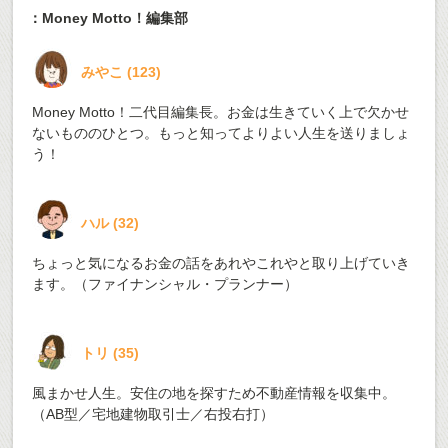
：Money Motto！編集部
みやこ
(
123
)
Money Motto！二代目編集長。お金は生きていく上で欠かせ
ないもののひとつ。もっと知ってよりよい人生を送りましょ
う！
ハル
(
32
)
ちょっと気になるお金の話をあれやこれやと取り上げていき
ます。（ファイナンシャル・プランナー）
トリ
(
35
)
風まかせ人生。安住の地を探すため不動産情報を収集中。
（AB型／宅地建物取引士／右投右打）