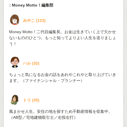
：Money Motto！編集部
みやこ
(
123
)
Money Motto！二代目編集長。お金は生きていく上で欠かせ
ないもののひとつ。もっと知ってよりよい人生を送りましょ
う！
ハル
(
32
)
ちょっと気になるお金の話をあれやこれやと取り上げていき
ます。（ファイナンシャル・プランナー）
トリ
(
35
)
風まかせ人生。安住の地を探すため不動産情報を収集中。
（AB型／宅地建物取引士／右投右打）