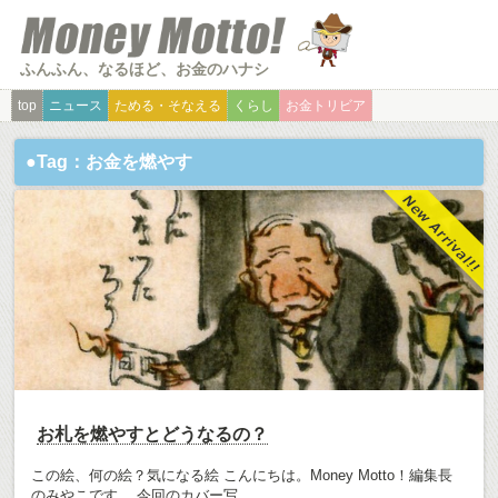
ふんふん、なるほど、お金のハナシ
top
ニュース
ためる・そなえる
くらし
お金トリビア
●Tag：お金を燃やす
お札を燃やすとどうなるの？
この絵、何の絵？気になる絵 こんにちは。Money Motto！編集長
のみやこです。 今回のカバー写...