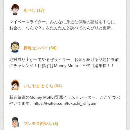
あべし
(
17
)
マイペースライター。みんなに身近な保険の話題を中心に、
お金の「なんで？」をたんたんと調べてのんびりと更新。
押尾センパイ
(
54
)
絶対成り上がってやるぜライター。お金が稼げる話題に果敢
にチャレンジ！目指すはMoney Motto！三代目編集長！！
いしやま とくち
(
54
)
新進気鋭のMoney Motto!専属イラストレーター。ここでつぶ
やいてます。
https://twitter.com/tokuchi_ishiyam
マンモス西やん
(
6
)