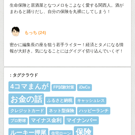
生命保険と居酒屋となつメロをこよなく愛する関西人。酒が
まわると踊りだし、自分の保険を丸裸にしてしまう！
もっち
(
24
)
密かに編集長の座を狙う若手ライター！経済とタメになる情
報が大好き。気になることにはグイグイ切り込んでいくぞ！
：タグクラウド
4コマまんが
FP試験対策
iDeCo
お金の話
ふるさと納税
キャッシュレス
クレジットカード
ネット型保険
ハッピーランチ
マイナス金利
マイナンバー
プロ野球
保険
ルーキー押尾
住宅ローン