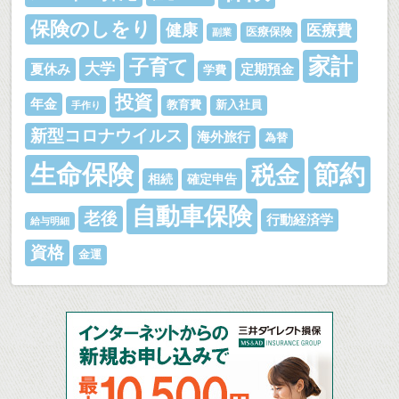
保険のしをり
健康
医療費
医療保険
副業
家計
子育て
大学
夏休み
定期預金
学費
投資
年金
教育費
新入社員
手作り
新型コロナウイルス
海外旅行
為替
生命保険
節約
税金
相続
確定申告
自動車保険
老後
行動経済学
給与明細
資格
金運