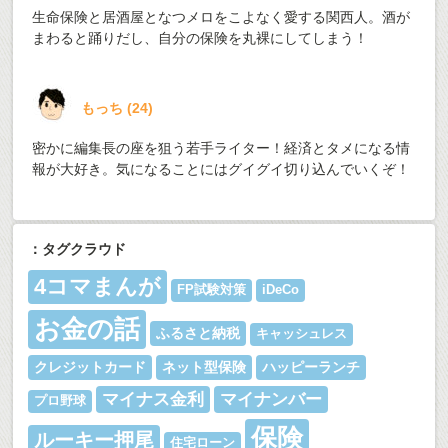
生命保険と居酒屋となつメロをこよなく愛する関西人。酒が
まわると踊りだし、自分の保険を丸裸にしてしまう！
もっち
(
24
)
密かに編集長の座を狙う若手ライター！経済とタメになる情
報が大好き。気になることにはグイグイ切り込んでいくぞ！
：タグクラウド
4コマまんが
FP試験対策
iDeCo
お金の話
ふるさと納税
キャッシュレス
クレジットカード
ネット型保険
ハッピーランチ
マイナス金利
マイナンバー
プロ野球
保険
ルーキー押尾
住宅ローン