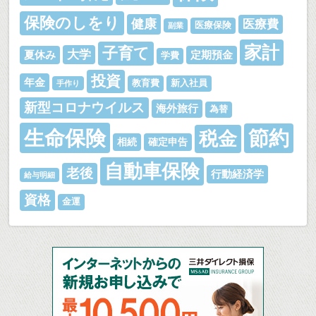
保険のしをり
健康
医療費
医療保険
副業
家計
子育て
大学
夏休み
定期預金
学費
投資
年金
教育費
新入社員
手作り
新型コロナウイルス
海外旅行
為替
生命保険
節約
税金
相続
確定申告
自動車保険
老後
行動経済学
給与明細
資格
金運