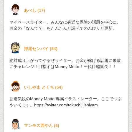
あべし
(
17
)
マイペースライター。みんなに身近な保険の話題を中心に、
お金の「なんで？」をたんたんと調べてのんびりと更新。
押尾センパイ
(
54
)
絶対成り上がってやるぜライター。お金が稼げる話題に果敢
にチャレンジ！目指すはMoney Motto！三代目編集長！！
いしやま とくち
(
54
)
新進気鋭のMoney Motto!専属イラストレーター。ここでつぶ
やいてます。
https://twitter.com/tokuchi_ishiyam
マンモス西やん
(
6
)