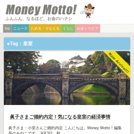
ふんふん、なるほど、お金のハナシ
top
ニュース
ためる・そなえる
くらし
お金トリビア
●Tag：皇室
眞子さまご婚約内定！気になる皇室の経済事情
眞子さま・小室さんご婚約内定 こんにちは。Money Motto！編集
長のみやこです。 9月3日、秋...